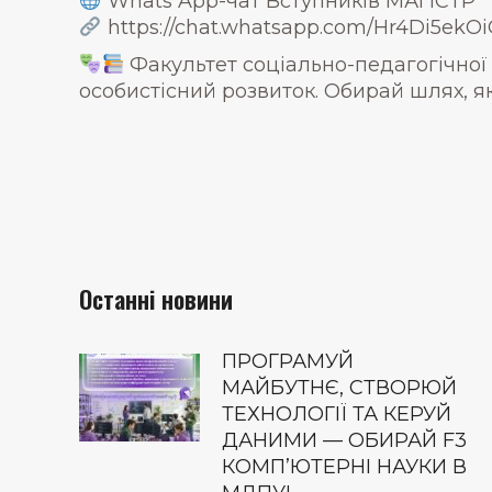
Whats App-чат Вступників МАГІСТР
https://chat.whatsapp.com/Hr4Di5ek
Факультет соціально-педагогічної т
особистісний розвиток. Обирай шлях, я
Останні новини
ПРОГРАМУЙ
МАЙБУТНЄ, СТВОРЮЙ
ТЕХНОЛОГІЇ ТА КЕРУЙ
ДАНИМИ — ОБИРАЙ F3
КОМП’ЮТЕРНІ НАУКИ В