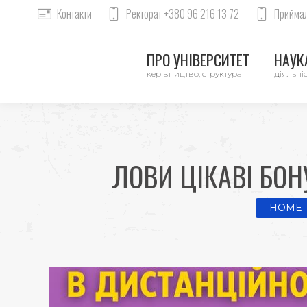
Контакти
Ректорат +380 96 216 13 72
Приймал
ПРО УНІВЕРСИТЕТ
НАУКА
керівництво, структура
діяльніс
ЛОВИ ЦІКАВІ БОН
You are 
HOME