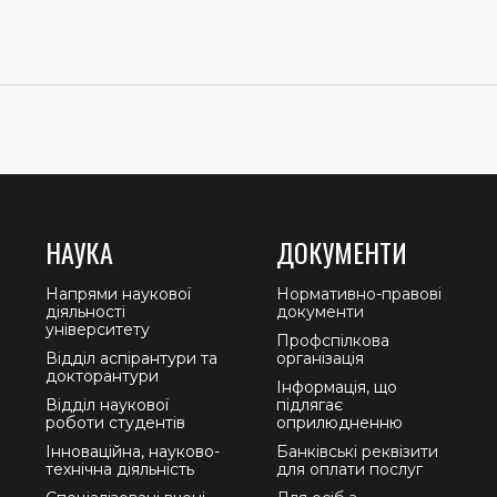
НАУКА
ДОКУМЕНТИ
Напрями наукової
Нормативно-правові
діяльності
документи
університету
Профспілкова
Відділ аспірантури та
організація
докторантури
Інформація, що
Відділ наукової
підлягає
роботи студентів
оприлюдненню
Інноваційна, науково-
Банківські реквізити
технічна діяльність
для оплати послуг