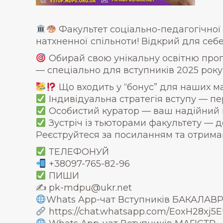
Факультет соціально-педагогічної 
натхненної спільноти! Відкрий для себе 
Обирай свою унікальну освітню прог
— спеціально для вступників 2025 року
Що входить у “бонус” для наших ма
Індивідуальна стратегія вступу — п
Особистий куратор — ваш надійний п
Зустріч із тьюторами факультету — д
Реєструйтеся за посиланням та отримайт
ТЕЛЕФОНУЙ
+38097-765-82-96
ПИШИ
✍️ pk-mdpu@ukr.net
Whats App-чат Вступників БАКАЛАВ
https://chat.whatsapp.com/EoxH28x