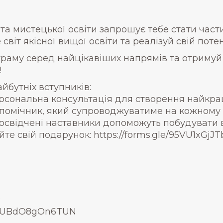
та мистецької освіти запрошує тебе стати част
світ якісної вищої освіти та реалізуй свій поте
раму серед найцікавіших напрямів та отримуй 
!
йбутніх вступників:
ерсональна консультація для створення найкра
омічник, який супроводжуватиме на кожному е
освідчені наставники допоможуть побудувати в
е свій подарунок: https://forms.gle/95VU1xGjJ
Р
j5EUBdO8gOn6TUN