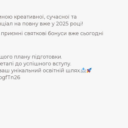
иною креативної, сучасної та
нціал на повну вже у 2025 році!
приємні святкові бонуси вже сьогодні
щого плану підготовки.
тапі до успішного вступу.
аш унікальний освітній шлях.
TbgfTn26