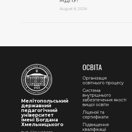
МДПУ!
August 6, 2026
ОСВІТА
Організація
освітнього процесу
Система
внутрішнього
забезпечення якості
Мелітопольський
вищої освіти
державний
педагогічний
Ліцензії та
університет
сертифікати
імені Богдана
Хмельницького
Підвищення
кваліфікації