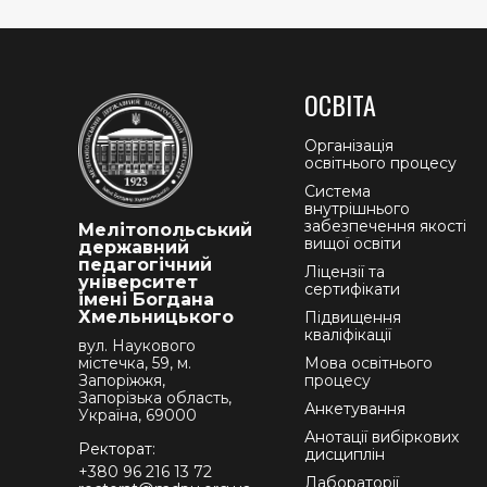
ОСВІТА
Організація
освітнього процесу
Система
внутрішнього
забезпечення якості
Мелітопольський
вищої освіти
державний
педагогічний
Ліцензії та
університет
сертифікати
імені Богдана
Хмельницького
Підвищення
кваліфікації
вул. Наукового
містечка, 59, м.
Мова освітнього
Запоріжжя,
процесу
Запорізька область,
Анкетування
Україна, 69000
Анотації вибіркових
Ректорат:
дисциплін
+380 96 216 13 72
Лабораторії