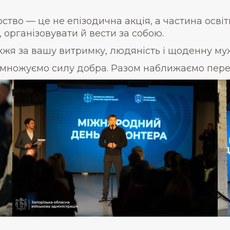
во — це не епізодична акція, а частина освітн
, організовувати й вести за собою.
я за вашу витримку, людяність і щоденну муж
имножуємо силу добра. Разом наближаємо пере