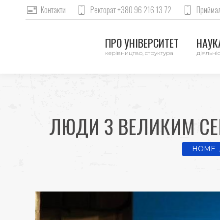
Контакти
Ректорат +380 96 216 13 72
Приймал
ПРО УНІВЕРСИТЕТ
НАУКА
керівництво, структура
діяльніс
ЛЮДИ З ВЕЛИКИМ СЕ
You are 
HOME