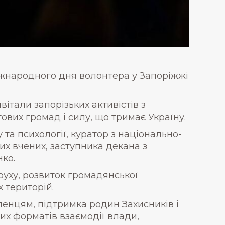
жнародного дня волонтера у Запоріжжі
італи запорізьких активістів з
их громад і силу, що тримає Україну.
 та психології, куратор з національно-
х вчених, заступника декана з
нко.
руху, розвиток громадянської
 територій.
еленцям, підтримка родин Захисників і
их форматів взаємодії влади,