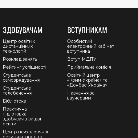
ЗДОБУВАЧАМ
ВСТУПНИКАМ
Центр освітніх
Особистий
дистанційних
електронний кабінет
технологій
вступника
Розклад занять
Вступ МДПУ
Рейтинг успішності
Приймальна комісія
Студентське
Освітній центр
самоврядування
«Крим-Україна» та
«Донбас-Україна»
Студентське
телебачення
Навчання за
ваучерами
Бібліотека
Практична
підготовка
здобувачів вищої
освіти
Центр психологічної
резильєнтності та