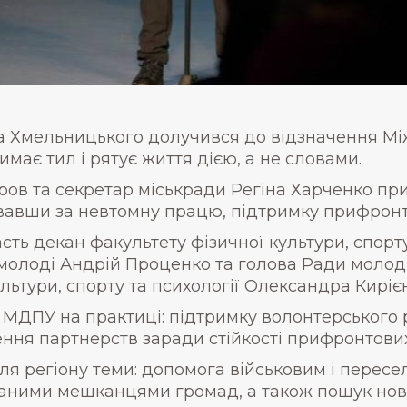
 Хмельницького долучився до відзначення Мі
имає тил і рятує життя дією, а не словами.
ов та секретар міськради Регіна Харченко прив
вши за невтомну працю, підтримку прифронтов
асть декан факультету фізичної культури, спорту
молоді Андрій Проценко та голова Ради молоди
льтури, спорту та психології Олександра Киріє
і МДПУ на практиці: підтримку волонтерського 
ення партнерств заради стійкості прифронтових
 для регіону теми: допомога військовим і перес
ованими мешканцями громад, а також пошук нов