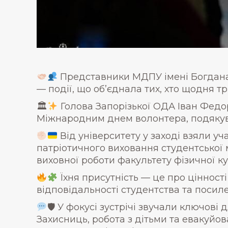
Представники МДПУ імені Богдана
— події, що об’єднала тих, хто щодня тр
🏛
Голова Запорізької ОДА Іван Федор
Міжнародним днем волонтера, подякува
Від університету у заході взяли уч
патріотичного виховання студентської 
виховної роботи факультету фізичної ку
Їхня присутність — це про цінност
відповідальності студентства та посил
🛡 У фокусі зустрічі звучали ключові
Захисниць, робота з дітьми та евакуй