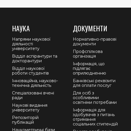
НАУКА
ДОКУМЕНТИ
Напрями наукової
Нормативно-правові
діяльності
документи
університету
Профспілкова
Відділ аспірантури та
організація
докторантури
Інформація, що
Відділ наукової
підлягає
роботи студентів
оприлюдненню
Інноваційна, науково-
Банківські реквізити
технічна діяльність
для оплати послуг
Спеціалізовані вчені
Для осіб з
ради
особливими
освітніми потребами
Наукові видання
університету
Інформація для
здобувачів з питань
Репозиторій
отримання
публікацій
соціальних стипендій
Наукометричні бази