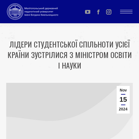
YouTube
Facebook
Instagram
page
page
page
opens
opens
opens
ЛІДЕРИ СТУДЕНТСЬКОЇ СПІЛЬНОТИ УСІЄЇ
in
in
in
КРАЇНИ ЗУСТРІЛИСЯ З МІНІСТРОМ ОСВІТИ
new
new
new
window
window
window
І НАУКИ
You are here:
Nov
15
2024