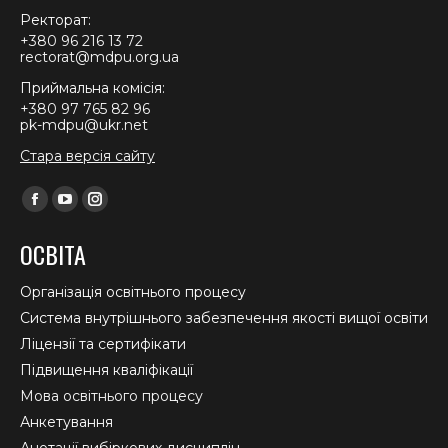
Ректорат:
+380 96 216 13 72
rectorat@mdpu.org.ua
Приймальна комісія:
+380 97 765 82 96
pk-mdpu@ukr.net
Стара версія сайту
Find us on:
Facebook
YouTube
Instagram
page
page
page
ОСВІТА
opens
opens
opens
in
in
in
Організація освітнього процесу
new
new
new
Система внутрішнього забезпечення якості вищої освіти
window
window
window
Ліцензії та сертифікати
Підвищення кваліфікації
Мова освітнього процесу
Анкетування