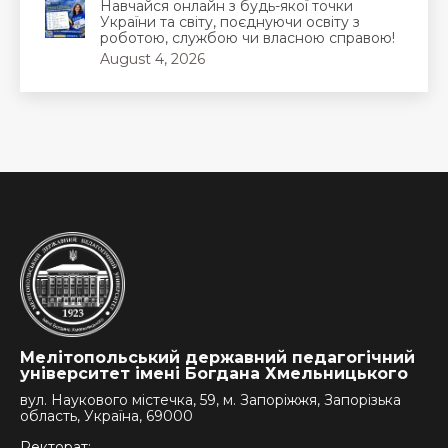
Навчайся онлайн з будь-якої точки
України та світу, поєднуючи освіту з
роботою, службою чи власною справою!
August 4, 2026
Мелітопольський державний педагогічний
університет імені Богдана Хмельницького
вул. Наукового містечка, 59, м. Запоріжжя, Запорізька
область, Україна, 69000
Ректорат: