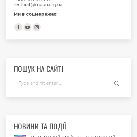
rectorat@mdpu.org.ua
Ми в соцмережах:
Find us on:
Facebook
YouTube
Instagram
page
page
page
opens
opens
opens
in
in
in
new
new
new
ПОШУК НА САЙТІ
window
window
window
Search:
НОВИНИ ТА ПОДІЇ