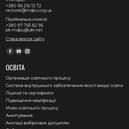
+380 96 216 13 72
rectorat@mdpu.org.ua
Приймальна комісія:
+380 97 765 82 96
pk-mdpu@ukr.net
Стара версія сайту
Find us on:
Facebook
YouTube
Instagram
page
page
page
ОСВІТА
opens
opens
opens
in
in
in
Організація освітнього процесу
new
new
new
Система внутрішнього забезпечення якості вищої освіти
window
window
window
Ліцензії та сертифікати
Підвищення кваліфікації
Мова освітнього процесу
Анкетування
Анотації вибіркових дисциплін