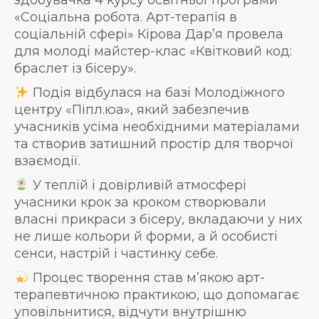
здобувачка 4 курсу освітньої програми
«Соціальна робота. Арт-терапія в
соціальній сфері» Кірова Дар’я провела
для молоді майстер-клас «Квітковий код:
браслет із бісеру».
Подія відбулася на базі Молодіжного
центру «Піпл.юа», який забезпечив
учасників усіма необхідними матеріалами
та створив затишний простір для творчої
взаємодії.
У теплій і довірливій атмосфері
учасники крок за кроком створювали
власні прикраси з бісеру, вкладаючи у них
не лише кольори й форми, а й особисті
сенси, настрій і частинку себе.
Процес творення став м’якою арт-
терапевтичною практикою, що допомагає
уповільнитися, відчути внутрішню