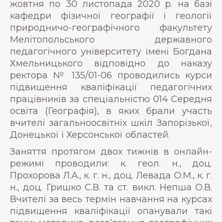
жовтня по 30 листопада 2020 р. на базі
кафедри фізичної географії і геології
природничо-географічного факультету
Мелітопольського державного
педагогічного університету імені Богдана
Хмельницького відповідно до наказу
ректора № 135/01-06 проводились курси
підвищення кваліфікації педагогічних
працівників за спеціальністю 014 Середня
освіта (Географія), в яких брали участь
вчителі загальноосвітніх шкіл Запорізької,
Донецької і Херсонської областей.
Заняття протягом двох тижнів в онлайн-
режимі проводили: к. геол. н., доц.
Прохорова Л.А., к. г. н., доц. Левада О.М., к. г.
н., доц. Гришко С.В. та ст. викл. Непша О.В.
Вчителі за весь термін навчання на курсах
підвищення кваліфікації опанували такі