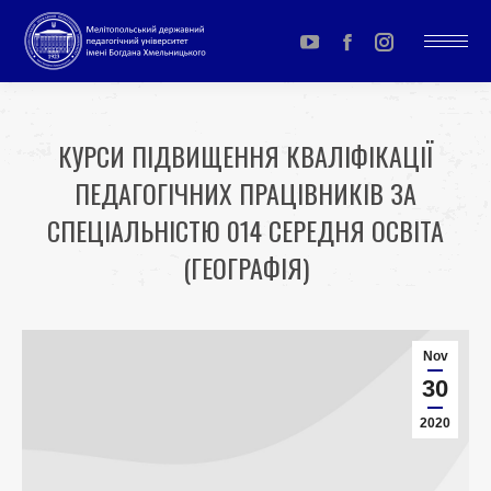
YouTube
Facebook
Instagram
page
page
page
opens
opens
opens
КУРСИ ПІДВИЩЕННЯ КВАЛІФІКАЦІЇ
in
in
in
ПЕДАГОГІЧНИХ ПРАЦІВНИКІВ ЗА
new
new
new
window
window
window
СПЕЦІАЛЬНІСТЮ 014 СЕРЕДНЯ ОСВІТА
(ГЕОГРАФІЯ)
You are here:
Nov
30
2020