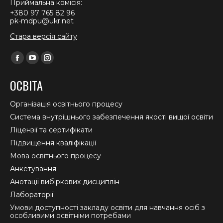
Приймальна комісія:
+380 97 765 82 96
pk-mdpu@ukr.net
Стара версія сайту
Find us on:
Facebook
YouTube
Instagram
page
page
page
ОСВІТА
opens
opens
opens
in
in
in
Організація освітнього процесу
new
new
new
Система внутрішнього забезпечення якості вищої освіти
window
window
window
Ліцензії та сертифікати
Підвищення кваліфікації
Мова освітнього процесу
Анкетування
Анотації вибіркових дисциплін
Лабораторії
Умови доступності закладу освіти для навчання осіб з
особливими освітніми потребами