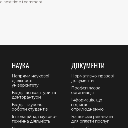
he next time I comment.
НАУКА
ДОКУМЕНТИ
Напрями наукової
Нормативно-правові
діяльності
документи
університету
Профспілкова
Відділ аспірантури та
організація
докторантури
Інформація, що
Відділ наукової
підлягає
роботи студентів
оприлюдненню
Інноваційна, науково-
Банківські реквізити
технічна діяльність
для оплати послуг