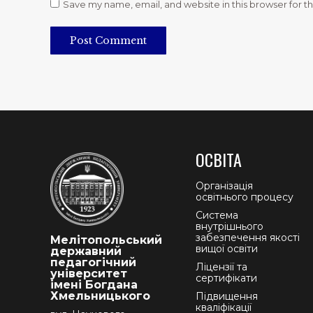
Save my name, email, and website in this browser for t
Post Comment
ОСВІТА
Організація
освітнього процесу
Система
внутрішнього
забезпечення якості
Мелітопольський
вищої освіти
державний
педагогічний
Ліцензії та
університет
сертифікати
імені Богдана
Хмельницького
Підвищення
кваліфікації