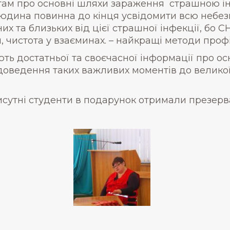
там про основні шляхи зараження страшною ін
юдина повинна до кінця усвідомити всю небезпе
них та близьких від цієї страшної інфекції, бо
я, чистота у взаєминах. – найкращі методи проф
ть достатньої та своєчасної інформації про ос
 доведення таких важливих моментів до великої
исутні студенти в подарунок отримали презерв