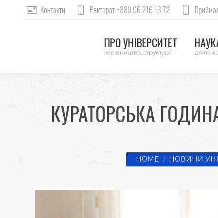
Контакти
Ректорат +380 96 216 13 72
Приймал
ПРО УНІВЕРСИТЕТ
НАУКА
керівництво, структура
діяльніс
КУРАТОРСЬКА ГОДИНА
You are here:
HOME
НОВИНИ УН