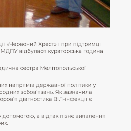
ції «Червоний Хрест» і при підтримці
су МДПУ відбулася кураторська година
медична сестра Мелітопольської
тних напрямів державної політики у
родних зобов’язань. Як зазначила
ров’я діагностика ВІЛ-інфекції є
 допомогою, а відтак пізнє виявлення
их.