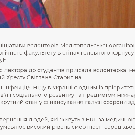
 ініціативи волонтерів Мелітопольської організа
логічного факультету в стінах головного корпу
!».
о лектора до студентів приїхала волонтерка, 
й Хрест» Світлана Старигіна.
Л-інфекції/СНІДу в Україні є одним із пріорите
в’я і соціального розвитку та предметом міжна
крутний стан у фінансування галузі охорони здо
ернення людей, які живуть з ВІЛ, за медичною
умовлює високий рівень смертності серед хвор