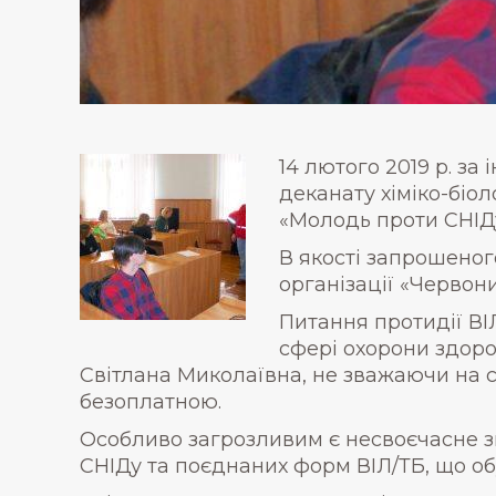
14 лютого 2019 р. за
деканату хіміко-біо
«Молодь проти СНІДу
В якості запрошеног
організації «Червони
Питання протидії ВІ
сфері охорони здоро
Світлана Миколаївна, не зважаючи на с
безоплатною.
Особливо загрозливим є несвоєчасне зв
СНІДу та поєднаних форм ВІЛ/ТБ, що об