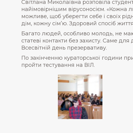
Світлана Миколаївна розповіла студен
найімовірнішим вірусоносієм. «Кожна л
можливе, щоб уберегти себе і своїх рід
дім, кожну сім’ю. Здоровий спосіб житт
Багато людей, особливо молодь, не маю
статеві контакти без захисту. Саме для
Всесвітній день презервативу.
По закінченню кураторської години пр
пройти тестування на ВІЛ.