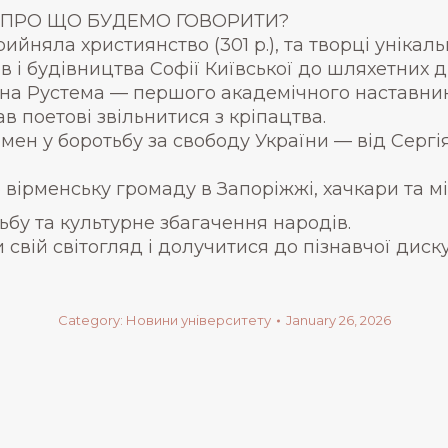
ПРО ЩО БУДЕМО ГОВОРИТИ?
йняла християнство (301 р.), та творці унікально
ів і будівництва Софії Київської до шляхетних ди
Яна Рустема — першого академічного наставник
 поетові звільнитися з кріпацтва.
рмен у боротьбу за свободу України — від Сергі
вірменську громаду в Запоріжжі, хачкари та мі
ьбу та культурне збагачення народів.
вій світогляд і долучитися до пізнавчої дискус
Category:
Новини університету
January 26, 2026