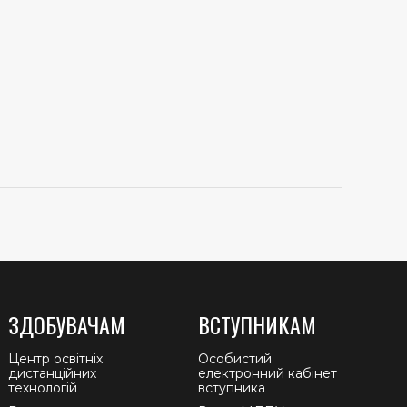
ЗДОБУВАЧАМ
ВСТУПНИКАМ
Центр освітніх
Особистий
дистанційних
електронний кабінет
технологій
вступника