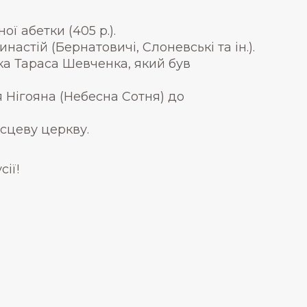
ї абетки (405 р.).
настій (Бернатовичі, Слоневські та ін.).
а Тараса Шевченка, який був
я Нігояна (Небесна Сотня) до
сцеву церкву.
ії!