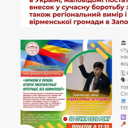
🏛
ст
на
во
🗓 
🗣
то
Сп
ht