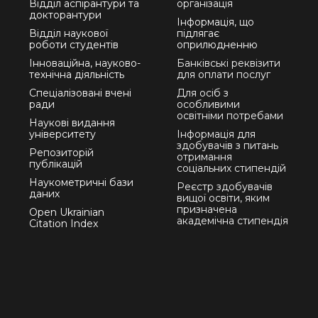
Відділ аспірантури та
організація
докторантури
Інформація, що
Відділ наукової
підлягає
роботи студентів
оприлюдненню
Інноваційна, науково-
Банківські реквізити
технічна діяльність
для оплати послуг
Спеціалізовані вчені
Для осіб з
ради
особливими
освітніми потребами
Наукові видання
університету
Інформація для
здобувачів з питань
Репозиторій
отримання
публікацій
соціальних стипендій
Наукометричні бази
Реєстр здобувачів
даних
вищої освіти, яким
призначена
Open Ukrainian
академічна стипендія
Citation Index