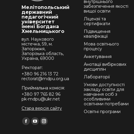
внутрішнього
забезпечення якості
Мелітопольський
вищої освіти
державний
педагогічний
Ліцензії та
університет
сертифікати
імені Богдана
Хмельницького
Підвищення
кваліфікації
вул. Наукового
містечка, 59, м.
Мова освітнього
Запоріжжя,
процесу
Запорізька область,
Анкетування
Україна, 69000
Анотації вибіркових
Ректорат:
дисциплін
+380 96 216 13 72
Лабораторії
rectorat@mdpu.org.ua
Умови доступності
Приймальна комісія:
закладу освіти для
+380 97 765 82 96
навчання осіб з
pk-mdpu@ukr.net
особливими
освітніми потребами
Стара версія сайту
Освітні програми
Find us on:
Facebook
YouTube
Instagram
page
page
page