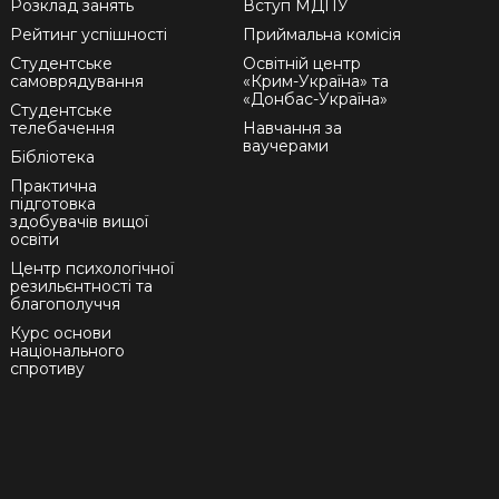
Розклад занять
Вступ МДПУ
Рейтинг успішності
Приймальна комісія
Студентське
Освітній центр
самоврядування
«Крим-Україна» та
«Донбас-Україна»
Студентське
телебачення
Навчання за
ваучерами
Бібліотека
Практична
підготовка
здобувачів вищої
освіти
Центр психологічної
резильєнтності та
благополуччя
Курс основи
національного
спротиву