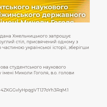
огдана Хмельницького запрошує
круглий стіл, присвячений одному з
 частиною української історії, зберігши
лова студентського наукового
імені Миколи Гоголя, в.о. голови
4u4ZKGGvlyHpqgVT1J7oYh3RqM.1