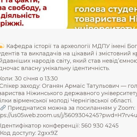
Кафедра історії та археології МДПУ імені Б
удентів та викладачів на цікавий і змістовний 
йдавніших народів світу, який став невід’ємною
дночас власну унікальну ідентичність.
Коли: 30 січня о 13:30
 Спікер заходу: Оганян Армаїс Татульович — го
вариства Ніжинського державного університету 
ілки вірменської молоді Чернігівської області.
Приєднатися можна за посиланням у Zoom:
tps://us05web.zoom.us/j/5609304245?pwd=H7rv
Ідентифікатор конференції: 560 930 4245
Код доступу: 2gxx9Z