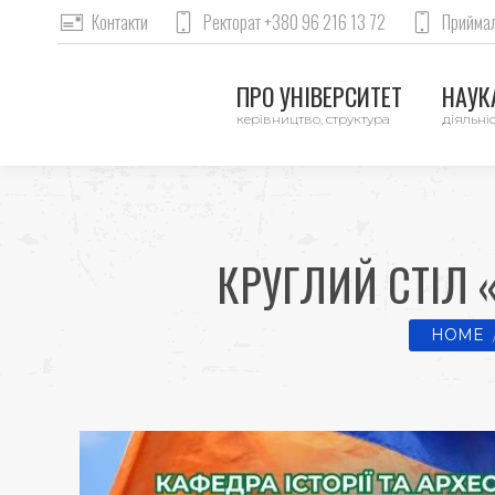
Контакти
Ректорат +380 96 216 13 72
Приймал
ПРО УНІВЕРСИТЕТ
НАУКА
керівництво, структура
діяльніс
КРУГЛИЙ СТІЛ «
You are 
HOME