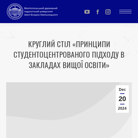
YouTube
Facebook
Instagram
page
page
page
opens
opens
opens
КРУГЛИЙ СТІЛ «ПРИНЦИПИ
in
in
in
СТУДЕНТОЦЕНТРОВАНОГО ПІДХОДУ В
new
new
new
window
window
window
ЗАКЛАДАХ ВИЩОЇ ОСВІТИ»
You are here:
Dec
20
2024