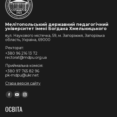
Мелітопольський державний педагогічний
університет імені Богдана Хмельницького
вул. Наукового містечка, 59, м. Запоріжжя, Запорізька
область, Україна, 69000
Ректорат:
+380 96 216 13 72
rectorat@mdpu.org.ua
Приймальна комісія:
+380 97 765 82 96
pk-mdpu@ukr.net
Стара версія сайту
Find us on:
Facebook
YouTube
Instagram
page
page
page
ОСВІТА
opens
opens
opens