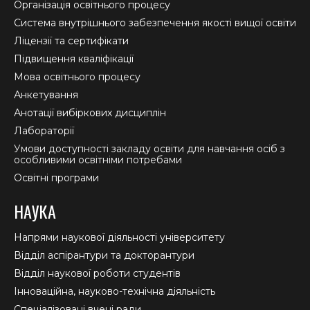
in
in
in
Організація освітнього процесу
new
new
new
Система внутрішнього забезпечення якості вищої освіти
window
window
window
Ліцензії та сертифікати
Підвищення кваліфікації
Мова освітнього процесу
Анкетування
Анотації вибіркових дисциплін
Лабораторії
Умови доступності закладу освіти для навчання осіб з
особливими освітніми потребами
Освітні програми
НАУКА
Напрями наукової діяльності університету
Відділ аспірантури та докторантури
Відділ наукової роботи студентів
Інноваційна, науково-технічна діяльність
Спеціалізовані вчені ради