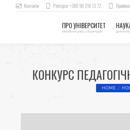
Контакти
Ректорат +380 96 216 13 72
Приймал
ПРО УНІВЕРСИТЕТ
НАУКА
керівництво, структура
діяльніс
КОНКУРС ПЕДАГОГІЧ
You are here:
HOME
НО