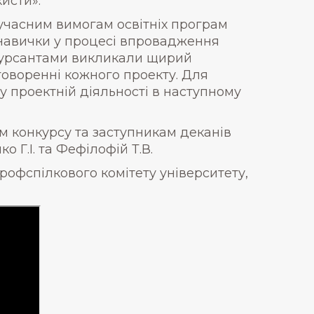
исти».
сучасним вимогам освітніх програм
і навички у процесі впровадження
онкурсантами викликали щирий
говоренні кожного проекту. Для
 у проектній діяльності в наступному
ам конкурсу та заступникам деканів
о Г.І. та Фефілофій Т.В.
рофспілкового комітету університету,