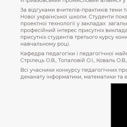
«Приазовський промисловий альянс» у в
За відгуками вчителів-практиків теми 
Нової української школи. Студенти пок
проектної технології у закладах загал
професійний інтерес присутніх виклада
присутніх студентів третього курсу кон
навчальному році.
Кафедра педагогіки і педагогічної май
Стрілець О.В., Топаловій О.І., Коваль О.
Всі учасники конкурсу педагогічних пр
деканату інформатики, математики та е