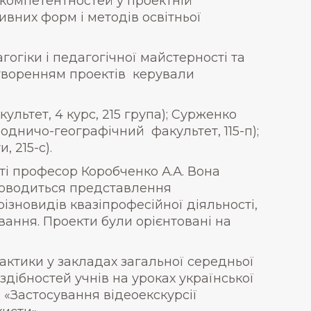
 компетентностей у проектній
ивних форм і методів освітньої
огіки і педагогічної майстерності та
створенням проектів керували
ультет, 4 курс, 215 група); Сурженко
родничо-географічний факультет, 115-п);
 215-с).
ті професор Коробченко А.А. Вона
роводиться представлення
різновидів квазіпрофесійної діяльності,
вання. Проекти були орієнтовані на
актики у закладах загальної середньої
здібностей учнів на уроках української
 «Застосування відеоекскурсії