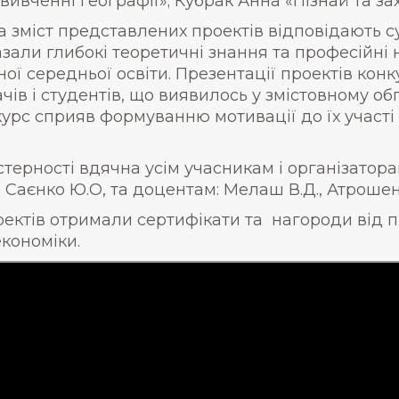
ивченні географії»; Кубрак Анна «Пізнай та зах
та зміст представлених проектів відповідають 
азали глибокі теоретичні знання та професійн
ьної середньої освіти. Презентації проектів к
чів і студентів, що виявилось у змістовному об
курс сприяв формуванню мотивації до їх участі
стерності вдячна усім учасникам і організатор
В., Саєнко Ю.О, та доцентам: Мелаш В.Д., Атрошенк
оектів отримали сертифікати та нагороди від п
кономіки.