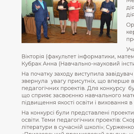
Ме
ді
ді
Ор
ке
пр
Уч
Вікторія (факультет інформатики, матем
Кубрак Анна (Навчально-науковий інстит
На початку заходу виступила завідувач
звернула увагу присутніх, що вперше 
педагогічних проектів. Для конкурсу бу
що сприяє засвоєнню навчального матер
підвищення якості освіти і виховання в
На конкурсі були представлені проекти
освіти. Теми педагогічних проектів: Ск
літератури в сучасній школі»; Сурженк