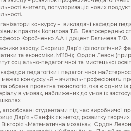
та заходу – розвиток професійно-педагогічних
яльності вчителя, популяризація нових продукт
яльності.
ганізатори конкурсу – викладачі кафедри педаг
рівник практик Копилова Т.В. Безпосередньо 
офесор Коробченко А.А. і доцент Бєльчева Т.Ф.
асники заходу: Скориця Дар’я (філологічний фак
атики та економіки, М118-і); Ордян Левон (при
ут соціально-педагогічної та мистецької освіти,
 кафедри педагогіки і педагогічної майстернос
в межах конкурсу «Я – вчитель-професіонал» п
ла обрана проектна технологія, яка є одним із 
іалу в умовах, наближених до умов їх застосу
 школах.
, апробовані студентами під час виробничої пр
ориця Дар’я «Фанфік як метод розвитку творчих 
о Вікторія «Математична мозаїка»; Ордян Левон