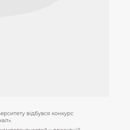
іверситету відбувся конкурс
нал».