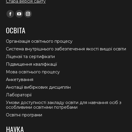
Стара версія сайту
Find us on:
Facebook
YouTube
Instagram
page
page
page
ОСВІТА
opens
opens
opens
in
in
in
Організація освітнього процесу
new
new
new
Система внутрішнього забезпечення якості вищої освіти
window
window
window
Ліцензії та сертифікати
Підвищення кваліфікації
Мова освітнього процесу
Анкетування
Анотації вибіркових дисциплін
Лабораторії
Умови доступності закладу освіти для навчання осіб з
особливими освітніми потребами
Освітні програми
НАУКА