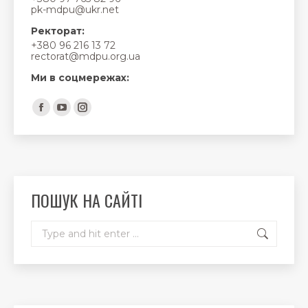
pk-mdpu@ukr.net
Ректорат:
+380 96 216 13 72
rectorat@mdpu.org.ua
Ми в соцмережах:
Find us on:
Facebook
YouTube
Instagram
page
page
page
opens
opens
opens
in
in
in
new
new
new
ПОШУК НА САЙТІ
window
window
window
Search: