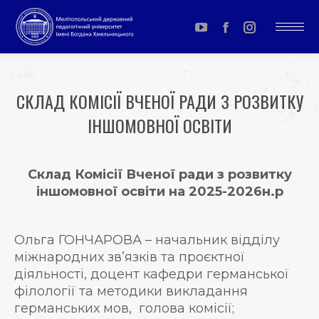
YouTube
Facebook
Instagram
page
page
page
opens
opens
opens
СКЛАД КОМІСІЇ ВЧЕНОЇ РАДИ З РОЗВИТКУ
in
in
in
ІНШОМОВНОЇ ОСВІТИ
new
new
new
window
window
window
You are here:
Склад Комісії Вченої ради з розвитку
іншомовної освіти
на 2025-2026н.р
Ольга ГОНЧАРОВА – начальник відділу
міжнародних зв’язків та проєктної
діяльності, доцент кафедри германської
філології та методики викладання
германських мов, голова комісії;