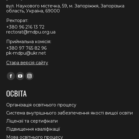
вул. Наукового містечка, 59, м. Запоріжжя, Запорізька
область, Україна, 69000
Ректорат:
+380 96 216 13 72
rectorat@mdpu.org.ua
Приймальна комісія:
+380 97 765 82 96
pk-mdpu@ukr.net
Стара версія сайту
Find us on:
Facebook
YouTube
Instagram
page
page
page
ОСВІТА
opens
opens
opens
in
in
in
Організація освітнього процесу
new
new
new
Система внутрішнього забезпечення якості вищої освіти
window
window
window
Ліцензії та сертифікати
Підвищення кваліфікації
Мова освітнього процесу