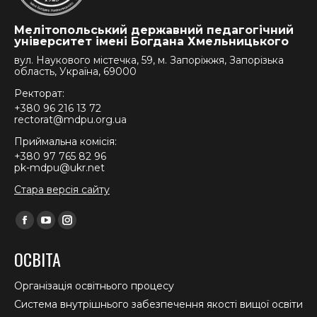
Мелітопольський державний педагогічний
університет імені Богдана Хмельницького
вул. Наукового містечка, 59, м. Запоріжжя, Запорізька
область, Україна, 69000
Ректорат:
+380 96 216 13 72
rectorat@mdpu.org.ua
Приймальна комісія:
+380 97 765 82 96
pk-mdpu@ukr.net
Стара версія сайту
Find us on:
Facebook
YouTube
Instagram
page
page
page
ОСВІТА
opens
opens
opens
in
in
in
Організація освітнього процесу
new
new
new
Система внутрішнього забезпечення якості вищої освіти