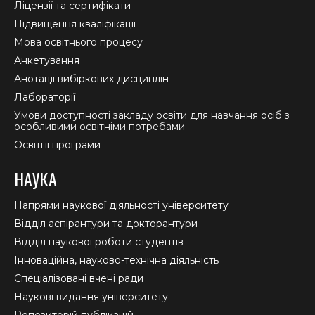
window
window
window
Ліцензії та сертифікати
Підвищення кваліфікації
Мова освітнього процесу
Анкетування
Анотації вибіркових дисциплін
Лабораторії
Умови доступності закладу освіти для навчання осіб з
особливими освітніми потребами
Освітні програми
НАУКА
Напрями наукової діяльності університету
Відділ аспірантури та докторантури
Відділ наукової роботи студентів
Інноваційна, науково-технічна діяльність
Спеціалізовані вчені ради
Наукові видання університету
Репозиторій публікацій