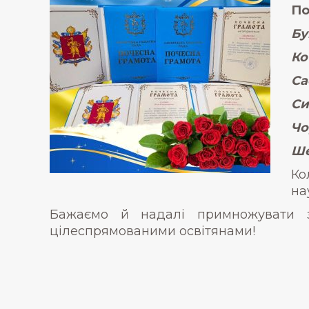
По
Бу
Ко
Са
Си
Чо
Ше
Ко
на
Бажаємо й надалі примножувати зд
цілеспрямованими освітянами!