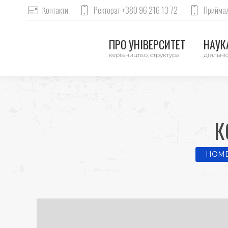
Контакти
Ректорат +380 96 216 13 72
Приймал
ПРО УНІВЕРСИТЕТ
НАУКА
керівництво, структура
діяльніс
К
You are
HOM