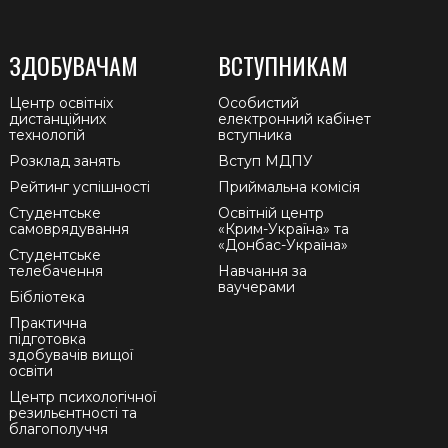
ЗДОБУВАЧАМ
ВСТУПНИКАМ
Центр освітніх
Особистий
дистанційних
електронний кабінет
технологій
вступника
Розклад занять
Вступ МДПУ
Рейтинг успішності
Приймальна комісія
Студентське
Освітній центр
самоврядування
«Крим-Україна» та
«Донбас-Україна»
Студентське
телебачення
Навчання за
ваучерами
Бібліотека
Практична
підготовка
здобувачів вищої
освіти
Центр психологічної
резильєнтності та
благополуччя