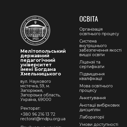
ОСВІТА
Організація
освітнього процесу
Система
внутрішнього
забезпечення якості
Мелітопольський
вищої освіти
державний
педагогічний
Ліцензії та
університет
сертифікати
імені Богдана
Хмельницького
Підвищення
кваліфікації
вул. Наукового
містечка, 59, м.
Мова освітнього
Запоріжжя,
процесу
Запорізька область,
Анкетування
Україна, 69000
Анотації вибіркових
Ректорат:
дисциплін
+380 96 216 13 72
Лабораторії
rectorat@mdpu.org.ua
Умови доступності