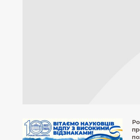
Ро
пр
по