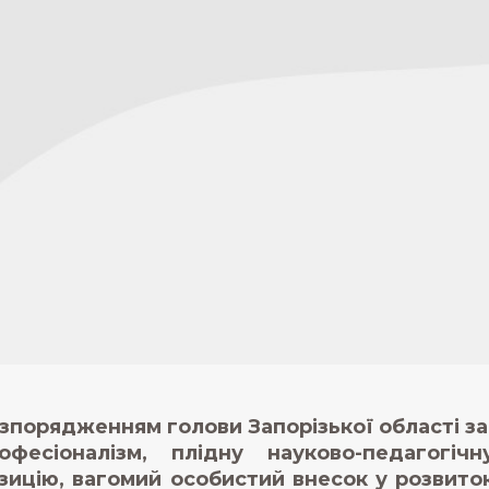
зпорядженням голови Запорізької області за
офесіоналізм, плідну науково-педагогіч
зицію, вагомий особистий внесок у розвиток