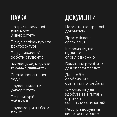
НАУКА
ДОКУМЕНТИ
Напрями наукової
Нормативно-правові
діяльності
документи
університету
Профспілкова
Відділ аспірантури та
організація
докторантури
Інформація, що
Відділ наукової
підлягає
роботи студентів
оприлюдненню
Інноваційна, науково-
Банківські реквізити
технічна діяльність
для оплати послуг
Спеціалізовані вчені
Для осіб з
ради
особливими
освітніми потребами
Наукові видання
університету
Інформація для
здобувачів з питань
Репозиторій
отримання
публікацій
соціальних стипендій
Наукометричні бази
Реєстр здобувачів
даних
вищої освіти, яким