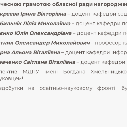
чесною грамотою обласної ради нагороджен
крєєва Ірина Вікторівна
– доцент кафедри соціо
бильнік Лілія Миколаївна
– доцент кафедри пс
єнко Юлія Олександрівна
– доцент кафедри поч
тник Олександер Миколайович
– професор ка
рна Альона Віталіївна
– доцент кафедри інформ
вченко Світлана Віталіївна
– доцент кафедри п
лектив МДПУ імені Богдана Хмельницько
уковцем!
обутки на освітньо-науковому фронті, б