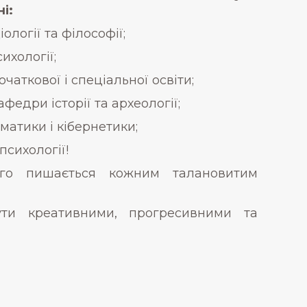
і:
логії та філософії;
ихології;
аткової і спеціальної освіти;
федри історії та археології;
атики і кібернетики;
сихології!
го пишається кожним талановитим
ути креативними, прогресивними та