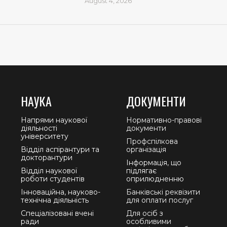
August 4, 2026
НАУКА
ДОКУМЕНТИ
Напрями наукової
Нормативно-правові
діяльності
документи
університету
Профспілкова
Відділ аспірантури та
організація
докторантури
Інформація, що
Відділ наукової
підлягає
роботи студентів
оприлюдненню
Інноваційна, науково-
Банківські реквізити
технічна діяльність
для оплати послуг
Спеціалізовані вчені
Для осіб з
ради
особливими