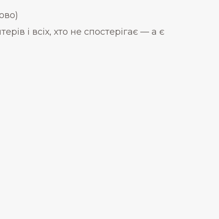
ово)
рів і всіх, хто не спостерігає — а є