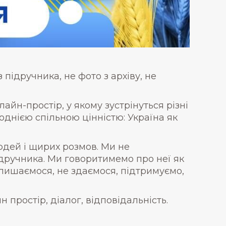
 підручника, не фото з архіву, не
айн-простір, у якому зустрінуться різні
з однією спільною цінністю: Україна як
юдей і щирих розмов. Ми не
ідручника. Ми говоритимемо про неї як
алишаємося, не здаємося, підтримуємо,
ин простір, діалог, відповідальність.