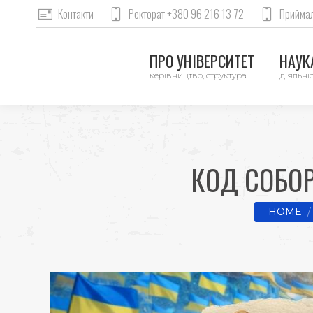
Контакти
Ректорат +380 96 216 13 72
Приймал
ПРО УНІВЕРСИТЕТ
НАУКА
керівництво, структура
діяльніс
КОД СОБОР
You are h
HOME