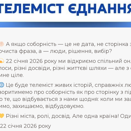
А якщо соборність — це не дата, не сторінка з
очиста фраза, а — люди, рішення, вибір?
22 січня 2026 року ми відкриємо спільний онл
лоси, різні досвіди, різні життєві шляхи — але 
ине ціле.
Це буде телеміст живих історій, справжніх л
воритимемо про соборність як про сторінку з п
о те, що відбувається з нами щодня: коли ми з
имо, захищаємо, відбудовуємо.
Різні міста, ролі, досвід. Але одна країна! Од
22 січня 2026 року