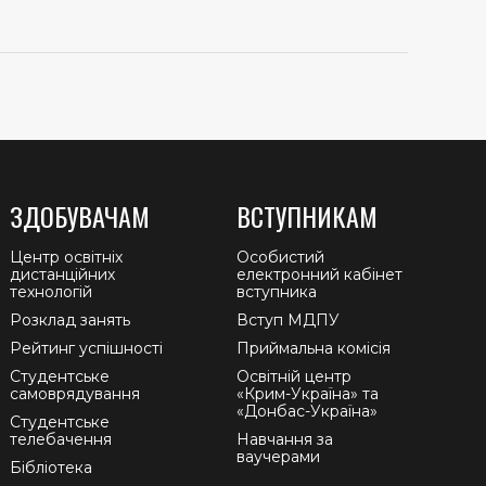
ЗДОБУВАЧАМ
ВСТУПНИКАМ
Центр освітніх
Особистий
дистанційних
електронний кабінет
технологій
вступника
Розклад занять
Вступ МДПУ
Рейтинг успішності
Приймальна комісія
Студентське
Освітній центр
самоврядування
«Крим-Україна» та
«Донбас-Україна»
Студентське
телебачення
Навчання за
ваучерами
Бібліотека