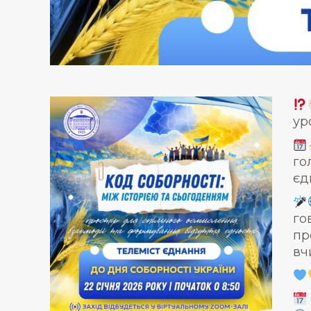
ур
го
єд
го
пр
вч