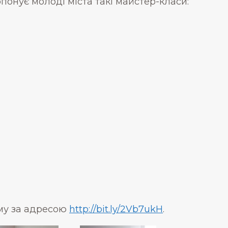
понує молоді міста такі майстер-класи:
рму за адресою
http://bit.ly/2Vb7ukH
.