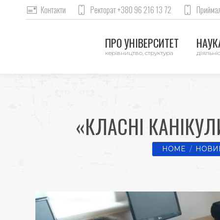
Контакти
Ректорат +380 96 216 13 72
Приймал
ПРО УНІВЕРСИТЕТ
НАУКА
керівництво, структура
діяльніс
«КЛАСНІ КАНІКУЛ
You are here:
HOME
НОВИ