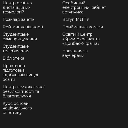
Центр освітніх
Особистий
дистанційних
електронний кабінет
технологій
вступника
Розклад занять
Вступ МДПУ
Рейтинг успішності
Приймальна комісія
Студентське
Освітній центр
самоврядування
«Крим-Україна» та
«Донбас-Україна»
Студентське
телебачення
Навчання за
ваучерами
Бібліотека
Практична
підготовка
здобувачів вищої
освіти
Центр психологічної
резильєнтності та
благополуччя
Курс основи
національного
спротиву