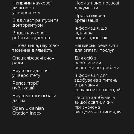
Напрями наукової
Нормативно-правові
діяльності
документи
університету
Профспілкова
Відділ аспірантури та
організація
докторантури
Інформація, що
Відділ наукової
підлягає
роботи студентів
оприлюдненню
Інноваційна, науково-
Банківські реквізити
технічна діяльність
для оплати послуг
Спеціалізовані вчені
Для осіб з
ради
особливими
освітніми потребами
Наукові видання
університету
Інформація для
здобувачів з питань
Репозиторій
отримання
публікацій
соціальних стипендій
Наукометричні бази
Реєстр здобувачів
даних
вищої освіти, яким
призначена
Open Ukrainian
академічна стипендія
Citation Index