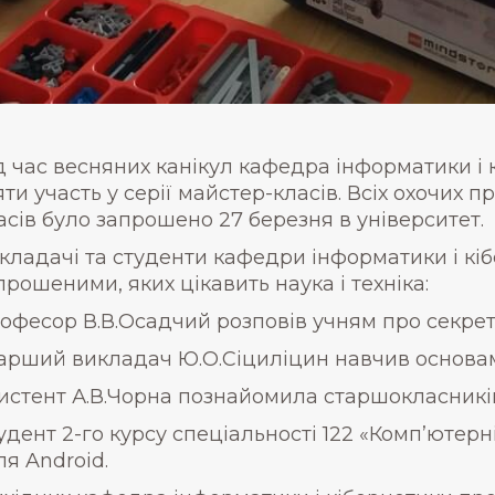
д час весняних канікул кафедра інформатики і
яти участь у серії майстер-класів. Всіх охочих 
асів було запрошено 27 березня в університет.
кладачі та студенти кафедри інформатики і кіб
прошеними, яких цікавить наука і техніка:
офесор В.В.Осадчий розповів учням про секре
арший викладач Ю.О.Сіциліцин навчив основам
истент А.В.Чорна познайомила старшокласників 
удент 2-го курсу спеціальності 122 «Комп’ютерн
я Android.