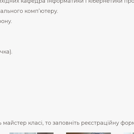
ихідних кафедра інформатики і кібернетики про
нального комп’ютеру.
ону.
.
чка).
ь майстер класі, то заповніть реєстраційну фо