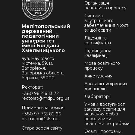
Організація
освітнього процесу
Система
внутрішнього
забезпечення якості
Мелітопольський
вищої освіти
державний
педагогічний
Ліцензії та
університет
сертифікати
імені Богдана
Хмельницького
Підвищення
кваліфікації
вул. Наукового
містечка, 59, м.
Мова освітнього
Запоріжжя,
процесу
Запорізька область,
Анкетування
Україна, 69000
Анотації вибіркових
Ректорат:
дисциплін
+380 96 216 13 72
Лабораторії
rectorat@mdpu.org.ua
Умови доступності
Приймальна комісія:
закладу освіти для
+380 97 765 82 96
навчання осіб з
pk-mdpu@ukr.net
особливими
освітніми потребами
Стара версія сайту
Освітні програми