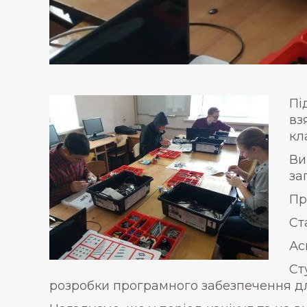
Пі
вз
кл
Ви
за
Пр
Ст
Ас
Ст
розробки програмного забезпечення дл