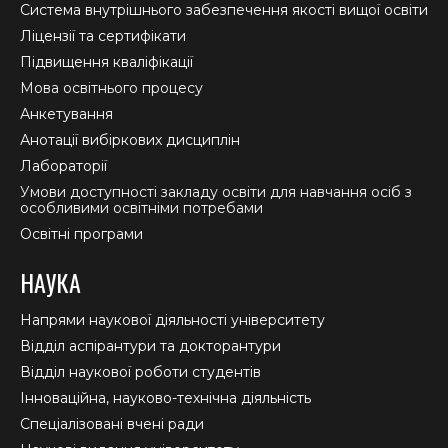
new
new
new
Система внутрішнього забезпечення якості вищої освіти
window
window
window
Ліцензії та сертифікати
Підвищення кваліфікації
Мова освітнього процесу
Анкетування
Анотації вибіркових дисциплін
Лабораторії
Умови доступності закладу освіти для навчання осіб з
особливими освітніми потребами
Освітні програми
НАУКА
Напрями наукової діяльності університету
Відділ аспірантури та докторантури
Відділ наукової роботи студентів
Інноваційна, науково-технічна діяльність
Спеціалізовані вчені ради