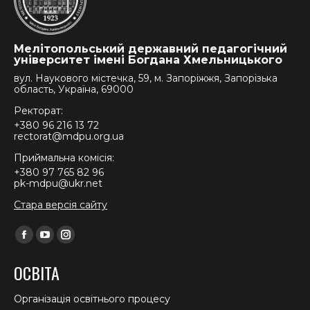
Мелітопольський державний педагогічний
університет імені Богдана Хмельницького
вул. Наукового містечка, 59, м. Запоріжжя, Запорізька
область, Україна, 69000
Ректорат:
+380 96 216 13 72
rectorat@mdpu.org.ua
Приймальна комісія:
+380 97 765 82 96
pk-mdpu@ukr.net
Стара версія сайту
Find us on:
Facebook
YouTube
Instagram
page
page
page
ОСВІТА
opens
opens
opens
in
in
in
Організація освітнього процесу