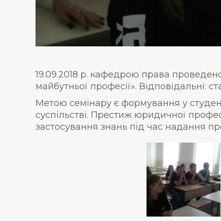
19.09.2018 р. кафедрою права проведе
майбутньої професії». Відповідальні: с
Метою семінару є формування у студент
суспільстві. Престиж юридичної профес
застосування знань під час надання п