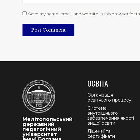
Save my name, email, and website in this browser for t
Post Comment
ОСВІТА
Організація
освітнього процесу
Система
внутрішнього
забезпечення якості
Мелітопольський
вищої освіти
державний
педагогічний
Ліцензії та
університет
сертифікати
імені Богдана