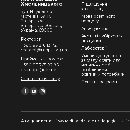
Хмельницького
Підвищення
кваліфікації
вул. Наукового
містечка, 59, м.
Мова освітнього
Запоріжжя,
процесу
Запорізька область,
Анкетування
Україна, 69000
Анотації вибіркових
Ректорат:
дисциплін
+380 96 216 13 72
Лабораторії
rectorat@mdpu.org.ua
Умови доступності
Приймальна комісія:
закладу освіти для
+380 97 765 82 96
навчання осіб з
pk-mdpu@ukr.net
особливими
освітніми потребами
Стара версія сайту
Освітні програми
Find us on:
Facebook
YouTube
Instagram
page
page
page
opens
opens
opens
in
in
in
© Bogdan Khmelnitsky Melitopol State Pedagogical Univer
new
new
new