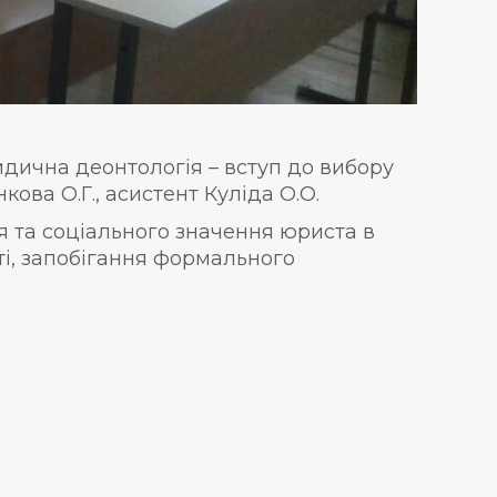
дична деонтологія – вступ до вибору
ова О.Г., асистент Куліда О.О.
я та соціального значення юриста в
ті, запобігання формального