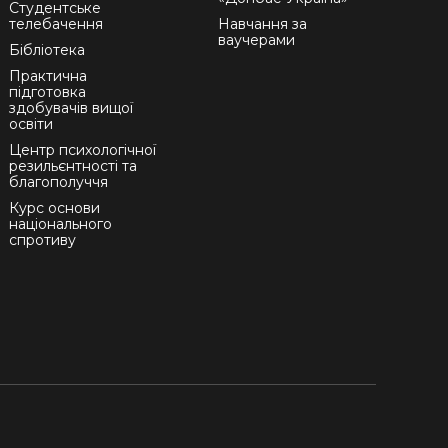
Студентське
телебачення
Навчання за
ваучерами
Бібліотека
Практична
підготовка
здобувачів вищої
освіти
Центр психологічної
резильєнтності та
благополуччя
Курс основи
національного
спротиву