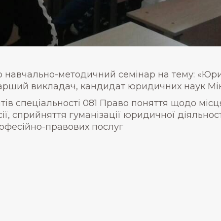
но навчально-методичний семінар на тему: «Юри
тарший викладач, кандидат юридичних наук Мінк
ів спеціальності 081 Право поняття щодо місц
ії, сприйняття гуманізації юридичної діяльнос
рофесійно-правових послуг