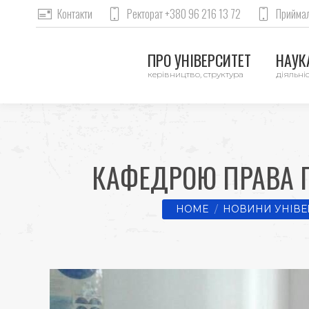
Контакти
Ректорат +380 96 216 13 72
Приймал
ПРО УНІВЕРСИТЕТ
НАУКА
керівництво, структура
діяльніс
КАФЕДРОЮ ПРАВА 
You are here:
HOME
НОВИНИ УНІВЕ