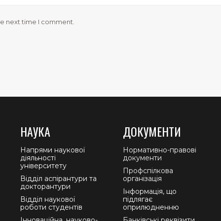
he next time I comment.
НАУКА
ДОКУМЕНТИ
Напрями наукової
Нормативно-правові
діяльності
документи
університету
Профспілкова
Відділ аспірантури та
організація
докторантури
Інформація, що
Відділ наукової
підлягає
роботи студентів
оприлюдненню
Інноваційна, науково-
Банківські реквізити