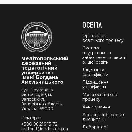
ОСВІТА
Організація
освітнього процесу
Система
внутрішнього
забезпечення якості
Мелітопольський
вищої освіти
державний
педагогічний
Ліцензії та
університет
сертифікати
імені Богдана
Хмельницького
Підвищення
кваліфікації
вул. Наукового
містечка, 59, м.
Мова освітнього
Запоріжжя,
процесу
Запорізька область,
Анкетування
Україна, 69000
Анотації вибіркових
Ректорат:
дисциплін
+380 96 216 13 72
Лабораторії
rectorat@mdpu.org.ua