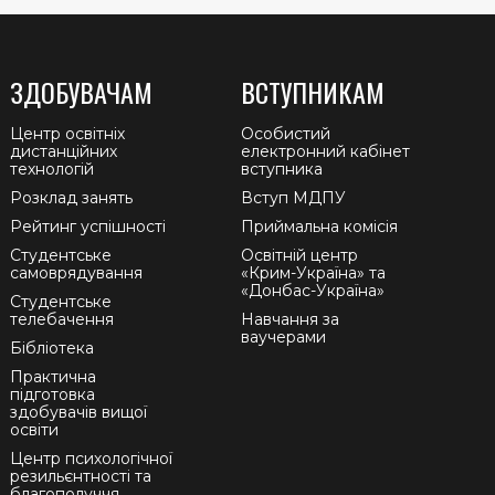
ЗДОБУВАЧАМ
ВСТУПНИКАМ
Центр освітніх
Особистий
дистанційних
електронний кабінет
технологій
вступника
Розклад занять
Вступ МДПУ
Рейтинг успішності
Приймальна комісія
Студентське
Освітній центр
самоврядування
«Крим-Україна» та
«Донбас-Україна»
Студентське
телебачення
Навчання за
ваучерами
Бібліотека
Практична
підготовка
здобувачів вищої
освіти
Центр психологічної
резильєнтності та
благополуччя