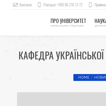
Контакти
Ректорат +380 96 216 13 72
Приймал
ПРО УНІВЕРСИТЕТ
НАУКА
керівництво, структура
діяльніс
КАФЕДРА УКРАЇНСЬКОЇ 
You are here:
HOME
НОВИ