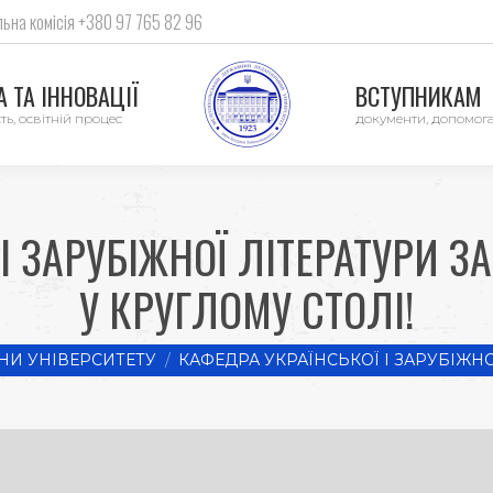
ьна комісія +380 97 765 82 96
 ТА ІННОВАЦІЇ
ВСТУПНИКАМ
ть, освітній процес
документи, допомог
І ЗАРУБІЖНОЇ ЛІТЕРАТУРИ 
У КРУГЛОМУ СТОЛІ!
НИ УНІВЕРСИТЕТУ
КАФЕДРА УКРАЇНСЬКОЇ І ЗАРУБІЖНО