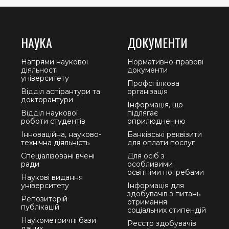
НАУКА
ДОКУМЕНТИ
Напрями наукової
Нормативно-правові
діяльності
документи
університету
Профспілкова
Відділ аспірантури та
організація
докторантури
Інформація, що
Відділ наукової
підлягає
роботи студентів
оприлюдненню
Інноваційна, науково-
Банківські реквізити
технічна діяльність
для оплати послуг
Спеціалізовані вчені
Для осіб з
ради
особливими
освітніми потребами
Наукові видання
університету
Інформація для
здобувачів з питань
Репозиторій
отримання
публікацій
соціальних стипендій
Наукометричні бази
Реєстр здобувачів
даних