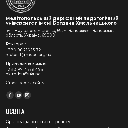
Мелітопольський державний педагогічний
університет імені Богдана Хмельницького
вул. Наукового містечка, 59, м. Запоріжжя, Запорізька
область, Україна, 69000
Ректорат:
+380 96 216 13 72
rectorat@mdpu.org.ua
Приймальна комісія:
+380 97 765 82 96
pk-mdpu@ukr.net
Стара версія сайту
Find us on:
Facebook
YouTube
Instagram
page
page
page
ОСВІТА
opens
opens
opens
in
in
in
Організація освітнього процесу