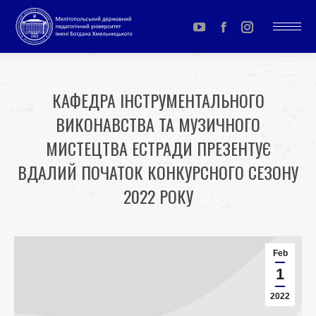
YouTube
Facebook
Instagram
page
page
page
opens
opens
opens
КАФЕДРА ІНСТРУМЕНТАЛЬНОГО
in
in
in
ВИКОНАВСТВА ТА МУЗИЧНОГО
new
new
new
window
window
window
МИСТЕЦТВА ЕСТРАДИ ПРЕЗЕНТУЄ
ВДАЛИЙ ПОЧАТОК КОНКУРСНОГО СЕЗОНУ
2022 РОКУ
You are here:
Feb
1
2022