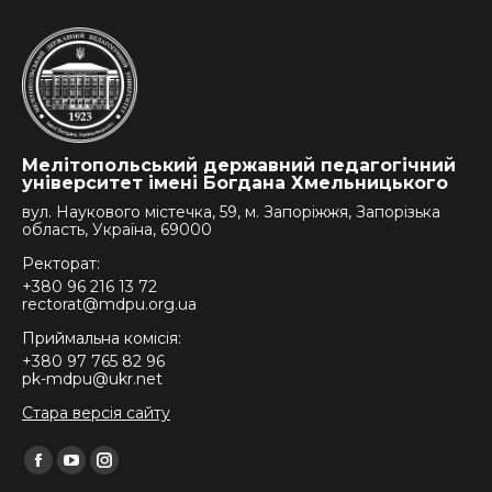
Мелітопольський державний педагогічний
університет імені Богдана Хмельницького
вул. Наукового містечка, 59, м. Запоріжжя, Запорізька
область, Україна, 69000
Ректорат:
+380 96 216 13 72
rectorat@mdpu.org.ua
Приймальна комісія:
+380 97 765 82 96
pk-mdpu@ukr.net
Стара версія сайту
Find us on:
Facebook
YouTube
Instagram