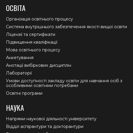
page
page
page
ОСВІТА
opens
opens
opens
in
in
in
Організація освітнього процесу
new
new
new
Система внутрішнього забезпечення якості вищої освіти
window
window
window
Ліцензії та сертифікати
Підвищення кваліфікації
Мова освітнього процесу
Анкетування
Анотації вибіркових дисциплін
Лабораторії
Умови доступності закладу освіти для навчання осіб з
особливими освітніми потребами
Освітні програми
НАУКА
Напрями наукової діяльності університету
Відділ аспірантури та докторантури