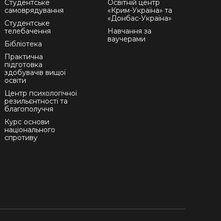
Студентське
Освітній центр
самоврядування
«Крим-Україна» та
«Донбас-Україна»
Студентське
телебачення
Навчання за
ваучерами
Бібліотека
Практична
підготовка
здобувачів вищої
освіти
Центр психологічної
резильєнтності та
благополуччя
Курс основи
національного
спротиву