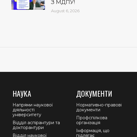
З МДПУ!
August 6, 2026
НАУКА
ДОКУМЕНТИ
Напрями наукової
Нормативно-правові
діяльності
документи
університету
Профспілкова
Відділ аспірантури та
організація
докторантури
Інформація, що
Відділ наукової
підлягає