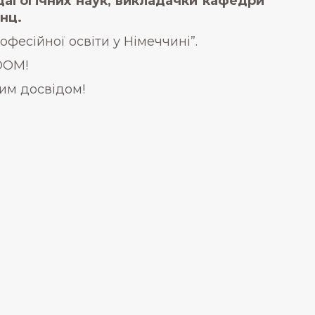
дагогічних наук, викладачки кафедри
анц.
офесійної освіти у Німеччині”.
OOM!
вим досвідом!