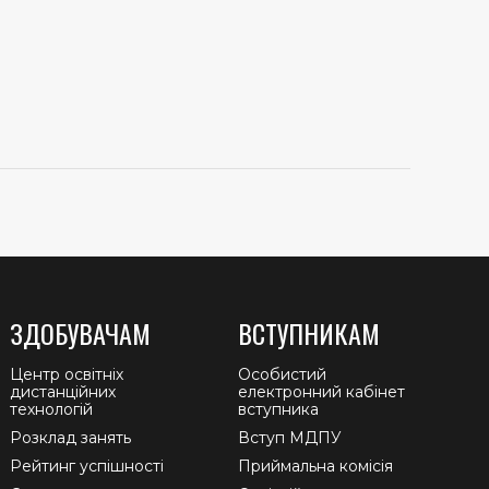
ЗДОБУВАЧАМ
ВСТУПНИКАМ
Центр освітніх
Особистий
дистанційних
електронний кабінет
технологій
вступника
Розклад занять
Вступ МДПУ
Рейтинг успішності
Приймальна комісія