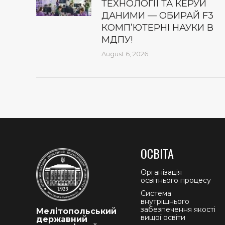
ТЕХНОЛОГІЇ ТА КЕРУЙ
ДАНИМИ — ОБИРАЙ F3
КОМП’ЮТЕРНІ НАУКИ В
МДПУ!
August 6, 2026
ОСВІТА
Організація
освітнього процесу
Система
внутрішнього
забезпечення якості
Мелітопольський
вищої освіти
державний