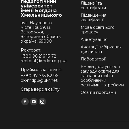
педагогічний
Ліцензії та
університет
сертифікати
імені Богдана
Хмельницького
Підвищення
кваліфікації
вул. Наукового
містечка, 59, м.
Мова освітнього
Запоріжжя,
процесу
Запорізька область,
Анкетування
Україна, 69000
Анотації вибіркових
Ректорат:
дисциплін
+380 96 216 13 72
Лабораторії
rectorat@mdpu.org.ua
Умови доступності
Приймальна комісія:
закладу освіти для
+380 97 765 82 96
навчання осіб з
pk-mdpu@ukr.net
особливими
освітніми потребами
Стара версія сайту
Освітні програми
Find us on:
Facebook
YouTube
Instagram
page
page
page
opens
opens
opens
in
in
in