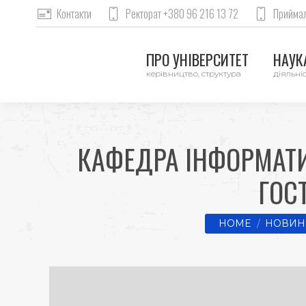
Контакти
Ректорат +380 96 216 13 72
Приймал
ПРО УНІВЕРСИТЕТ
НАУКА
керівництво, структура
діяльніс
КАФЕДРА ІНФОРМАТИ
ГОС
You are here:
HOME
НОВИН