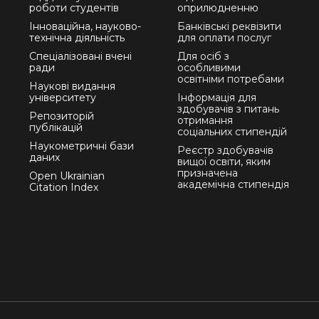
роботи студентів
оприлюдненню
Інноваційна, науково-
Банківські реквізити
технічна діяльність
для оплати послуг
Спеціалізовані вчені
Для осіб з
ради
особливими
освітніми потребами
Наукові видання
університету
Інформація для
здобувачів з питань
Репозиторій
отримання
публікацій
соціальних стипендій
Наукометричні бази
Реєстр здобувачів
даних
вищої освіти, яким
призначена
Open Ukrainian
академічна стипендія
Citation Index