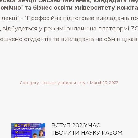
ьової лекції Оксани Мельник, кандидата пе
омічної та бізнес освіти Університету Конст
 лекції – “Професійна підготовка викладачів пр
д відбудеться у режимі онлайн на платформі Z
ошуємо студентів та викладачів на обмін ціка
Category:
Новини університету
March 13, 2023
ВСТУП 2026: ЧАС
ТВОРИТИ НАУКУ РАЗОМ