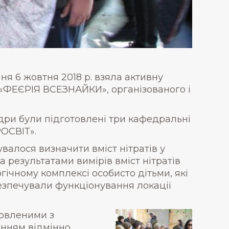
я 6 жовтня 2018 р. взяла активну
 «ФЕЄРІЯ ВСЕЗНАЙКИ», організованого і
ри були підготовлені три кафедральні
ОСВІТ».
алося визначити вміст нітратів у
за результатами вимірів вміст нітратів
гічному комплексі особисто дітьми, які
безпечували функціонування локації
товленими з
данням відмінно