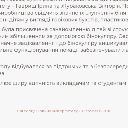
ету – Гавриш Ірина та Жураковська Вікторія. П
иробництва свідчить значне їх скупчення біля л
ні дітям у вигляді горіхових букетів, пластико
 була присвячена ознайомленню дітей зі стру
ликим збільшенням за допомогою бінокуляру. Се
начне зацікавлення і до бінокуляру вишикувалас
тивне функціонування локації забезпечували л
оду відбувалася за підтримки та з безпосеред
а.
влює щиру вдячність викладачам та студентам 
Category:
Новини університету
October 6, 2018