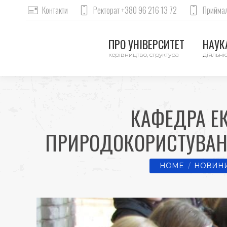
Контакти
Ректорат +380 96 216 13 72
Приймал
ПРО УНІВЕРСИТЕТ
НАУКА
керівництво, структура
діяльніс
КАФЕДРА ЕК
ПРИРОДОКОРИСТУВАНН
You are here:
HOME
НОВИНИ