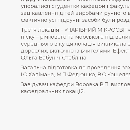
упоралися студентки кафедри і факульт
зацікавлення дітей виробами ручного в
фактично усі підручні засоби були розда
Третя локація – «ЧАРІВНИЙ МІКРОСВІТ»
піску – річкового та морського під ве
середнього віку ця локація викликала з
дорослих, включно із вчителями. Ефек
Ольга Бабуніч-Стебліна.
Загальна підготовка до проведення зах
І.О.Халімана, М.П.Федюшко, В.О.Кошелєв
Завідувач кафедри Воровка В.П. висло
кафедральних локацій.