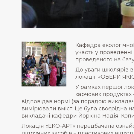
Кафедра екологічної
участь у проведенні
проведеного на базу
До уваги школярів 
локації: «ОБЕРИ ЯК
У рамках першої лок
харчових продуктах –
відповідав нормі (за порадою викладач
вимірювали вміст. Це була своєрідна н
викладачі кафедри Йоркіна Надія, Копи
Локація «ЕКО-АРТ» передбачала ознайо
підручних засобів – пластикових відход