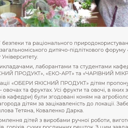
 безпеки та раціонального природокористуванн
 загальноміського дитячо-підліткового форуму
 Університету.
викладачами, лаборантами та студентами кафед
ІСНИЙ ПРОДУКТ», «ЕКО-АРТ» та «ЧАРІВНИЙ МІКР
ації «ОБЕРИ ЯКІСНИЙ ПРОДУКТ» дітям пропонув
 овочах та фруктах. Усі фрукти та овочі, в яких 
ів кафедри) були згодовані коням на агробіоло
агорода дітям за зацікавленість до локації. За
лова Тетяна, Коваленко Дарка.
млення дітей з виробами ручної роботи, виго
ів, горіхів, сухих рослинних решток. З цим зав