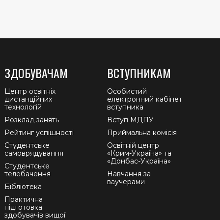
ЗДОБУВАЧАМ
ВСТУПНИКАМ
Центр освітніх
Особистий
дистанційних
електронний кабінет
технологій
вступника
Розклад занять
Вступ МДПУ
Рейтинг успішності
Приймальна комісія
Студентське
Освітній центр
самоврядування
«Крим-Україна» та
«Донбас-Україна»
Студентське
телебачення
Навчання за
ваучерами
Бібліотека
Практична
підготовка
здобувачів вищої