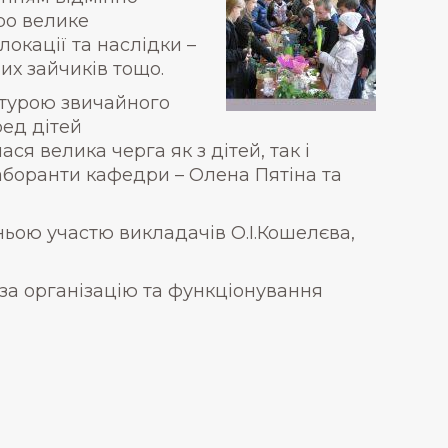
ро велике
окації та наслідки –
вих зайчиків тощо.
ктурою звичайного
ред дітей
я велика черга як з дітей, так і
аборанти кафедри – Олена Пятіна та
ньою участю викладачів О.І.Кошелєва,
за організацію та функціонування