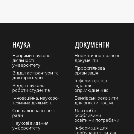
НАУКА
ДОКУМЕНТИ
Напрями наукової
Нормативно-правові
діяльності
документи
університету
Профспілкова
Відділ аспірантури та
організація
докторантури
Інформація, що
Відділ наукової
підлягає
роботи студентів
оприлюдненню
Інноваційна, науково-
Банківські реквізити
технічна діяльність
для оплати послуг
Спеціалізовані вчені
Для осіб з
ради
особливими
освітніми потребами
Наукові видання
університету
Інформація для
здобувачів з питань