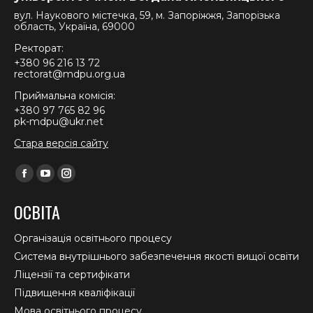
вул. Наукового містечка, 59, м. Запоріжжя, Запорізька
область, Україна, 69000
Ректорат:
+380 96 216 13 72
rectorat@mdpu.org.ua
Приймальна комісія:
+380 97 765 82 96
pk-mdpu@ukr.net
Стара версія сайту
Find us on:
Facebook
YouTube
Instagram
page
page
page
ОСВІТА
opens
opens
opens
in
in
in
Організація освітнього процесу
new
new
new
Система внутрішнього забезпечення якості вищої освіти
window
window
window
Ліцензії та сертифікати
Підвищення кваліфікації
Мова освітнього процесу