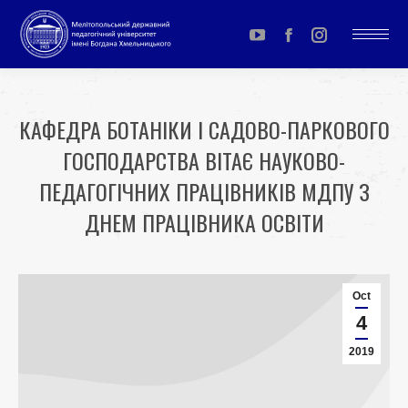
YouTube
Facebook
Instagram
page
page
page
opens
opens
opens
КАФЕДРА БОТАНІКИ І САДОВО-ПАРКОВОГО
in
in
in
ГОСПОДАРСТВА ВІТАЄ НАУКОВО-
new
new
new
window
window
window
ПЕДАГОГІЧНИХ ПРАЦІВНИКІВ МДПУ З
ДНЕМ ПРАЦІВНИКА ОСВІТИ
You are here:
Oct
4
2019