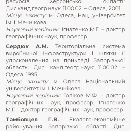
ресурсів Херсонської області.:
Дис.канд.геогр.наук: 11.00.02. – Одеса, 2001
Місце захисту:
м. Одеса, Нац. університет
ім. І. Мечнікова
Науковий керівник:
Ігнатенко М.Г. – доктор
географічних наук, професор
Сердюк А.М.
Територіальна система
виробничої інфраструктури і шляхи її
удосконалення на прикладі Запорізької
область.: Дис. канд.геогр.наук: 11.00.02. –
Одеса, 1995
Місце захисту:
м. Одеса Національний
університет ім. І. Мечнікова.
Науковий керівник:
Голіков М.Ф. – доктор
географічних наук, професор, Ігнатенко
М.Г. – доктор географічних наук, професор
Тамбовцев Г.В.
Еколого-економічне
районування Запорізької області: Дис.