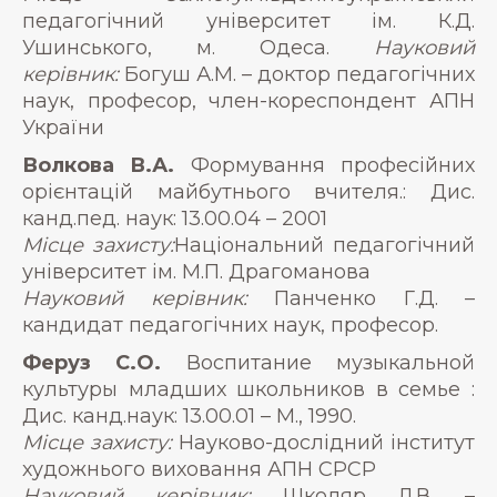
педагогічний університет ім. К.Д.
Ушинського, м. Одеса.
Науковий
керівник:
Богуш А.М. – доктор педагогічних
наук, професор, член-кореспондент АПН
України
Волкова В.А.
Формування професійних
орієнтацій майбутнього вчителя.: Дис.
канд.пед. наук: 13.00.04 – 2001
Місце захисту:
Національний педагогічний
університет ім. М.П. Драгоманова
Науковий керівник:
Панченко Г.Д. –
кандидат педагогічних наук, професор.
Феруз С.О.
Воспитание музыкальной
культуры младших школьников в семье :
Дис. канд.наук: 13.00.01 – М., 1990.
Місце захисту:
Науково-дослідний інститут
художнього виховання АПН СРСР
Науковий керівник:
Школяр Л.В. –