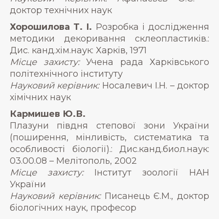
доктор технічних наук
Хорошилова Т. І.
Розробка і дослідження
методики декоривання склеопластиків.:
Дис. канд.хім.наук: Харків, 1971
Місце захисту:
Учена рада Харківського
політехнічного інституту
Науковий керівник:
Носалевич І.Н. – доктор
хімічних наук
Кармишев Ю.В.
Плазуни півдня степової зони України
(поширення, мінливість, систематика та
особливості біології).: Дис.канд.биол.наук:
03.00.08 – Мелітополь, 2002
Місце захисту:
Інститут зоології НАН
України
Науковий керівник:
Писанець Є.М., доктор
біологічних наук, професор