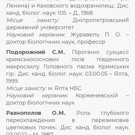
Ленина) и Каховского водохранилищ.: Дис.
канд. біолог. наук: 105. – Д., 1968.
Місце захисту:
Дніпропетровський
державний університет
Науковий керівник:
Журавель П. О. –
доктор біологічних наук, професор
Подорожний С.М.
Пірогенні сукцесії
кримськососнових лісів південного
макросхилу Головного пасма Кримських
гір.: Дис. канд. біолог. наук: 03.00.05 – Ялта,
1999.
Місце захисту:
м. Ялта НБС
Науковий керівник:
Корженевській –
доктор біологічних наук
Разнополов О.М.
Роль глубокого
переохлаждения в перезимовке
цветковых почек.: Дис. канд. біолог. наук:
03.00.12 – М., 1987.