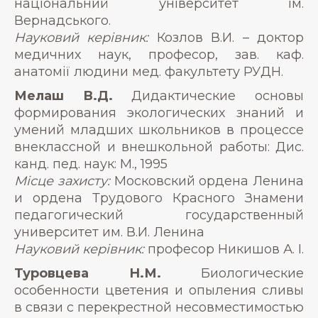
національний університет ім.
Вернадського.
Науковий керівник:
Козлов В.И. – доктор
медичних наук, професор, зав. каф.
анатомії людини мед. факультету РУДН.
Мелаш В.Д.
Дидактические основы
формирования экологических знаний и
умений младших школьников в процессе
внеклассной и внешкольной работы: Дис.
канд. пед. наук: М., 1995
Місце захисту:
Московский ордена Ленина
и ордена Трудового Красного Знамени
педагогический государственный
университет им. В.И. Ленина
Науковий керівник:
професор Никишов А. І.
Туровцева Н.М.
Биологические
особенности цветения и опыления сливы
в связи с перекрестной несовместимостью