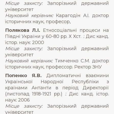
Місце захисту:
Запорізький державний
університет
Науковий керівник:
Карагодін А.І. доктор
історичних наук, професор,
Полякова Л.І.
Етносоціальні процеси на
Півдні України у 60-80 рр. Х Хст. .: Дис канд.
істор. наук: 2000
Місце захисту:
Запорізький державний
університет
Науковий керівник:
Тимченко С.М. доктор
історичних наук, профессор. Ректор ЗНУ
Попенко Я.В.
Дипломатичні взаємини
Української Народної Республіки з
країнами Антанти в період Директорії
(листопад 1918-1921 рр.) .: Дис канд. істор.
наук: 2006
Місце захисту:
Запорізький державний
університет