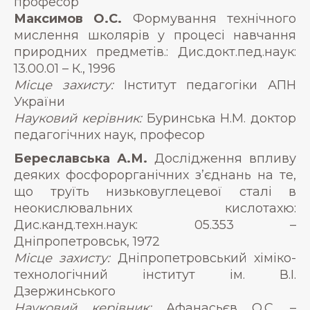
професор
Максимов О.С.
Формування технічного
мислення школярів у процесі навчання
природних предметів.: Дис.докт.пед.наук:
13.00.01 – К., 1996
Місце захисту:
Інститут педагогіки АПН
України
Науковий керівник:
Буринська Н.М. доктор
педагогічних наук, професор
Береславська А.М.
Дослідження впливу
деяких фосфорорганічних з’єднань на те,
що труїть низьковуглецевої сталі в
неокислювальних кислотахю:
Дис.канд.техн.наук: 05.353 –
Дніпропетровськ, 1972
Місце захисту:
Дніпропетровський хіміко-
технологічний інститут ім. В.І.
Дзержинського
Науковий керівник:
Афанасьєв О.С. –