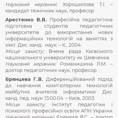
Науковий керівник:
Хорошилова Т.І. –
кандидат технічних наук, професор
Арестенко В.В.
Професійна педагогічна
підготовка студентів педагогічних
університетів до використання нових
інформаційних технологій на заняттях з
хімії: Дис. канд. наук: – К., 2004
Місце захисту:
Вчена рада Київського
національного університету ім. Шевченка
Науковий керівник:
Романишина Л.М. –
доктор педагогічних наук, професор
Брянцева Г.В.
Диференційований підхід
до навчання комп’ютерних технологій
майбутніх вчителів інформатики: Дис.
канд. пед. наук: 13.00.04. – Київ, 2003
Місце захисту:
Інститут педагогіки і
психології професійної освіти АПН України
Науковий керівник:
Єремєєв В.С. – доктор