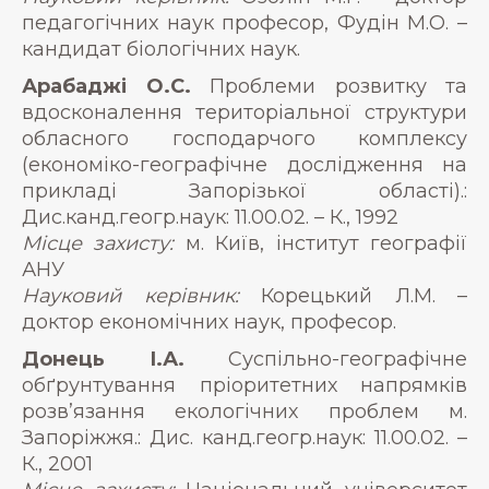
педагогічних наук професор, Фудін М.О. –
кандидат біологічних наук.
Арабаджі О.С.
Проблеми розвитку та
вдосконалення територіальної структури
обласного господарчого комплексу
(економіко-географічне дослідження на
прикладі Запорізької області).:
Дис.канд.геогр.наук: 11.00.02. – К., 1992
Місце захисту:
м. Київ, інститут географії
АНУ
Науковий керівник:
Корецький Л.М. –
доктор економічних наук, професор.
Донець І.А.
Суспільно-географічне
обґрунтування пріоритетних напрямків
розв’язання екологічних проблем м.
Запоріжжя.: Дис. канд.геогр.наук: 11.00.02. –
К., 2001