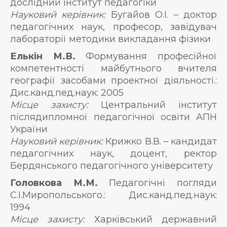
дослідний інститут педагогіки
Науковий керівник:
Бугайов О.І. – доктор
педагогічних наук, професор, завідувач
лабораторії методики викладання фізики
Елькін М.В.
Формування професійної
компетентності майбутнього вчителя
географії засобами проектної діяльності.:
Дис.канд.пед.наук: 2005
Місце захисту:
Центральний інститут
післядипломної педагогічної освіти АПН
України
Науковий керівник:
Крижко В.В. – кандидат
педагогічних наук, доцент, ректор
Бердянського педагогічного університету
Головкова М.М.
Педагогічні погляди
С.І.Миропольського.: Дис.канд.пед.наук:
1994
Місце захисту:
Харківський державний