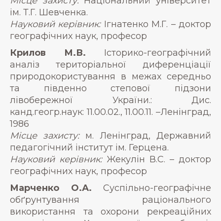
Місце захисту:
Національний університет
ім. Т.Г. Шевченка.
Науковий керівник:
Ігнатенко М.Г. – доктор
географічних наук, професор
Крилов М.В.
Історико-географічний
аналіз територіальної диференціації
природокористування в межах середньо
та південно степової підзони
лівобережної України.: Дис.
канд.геогр.наук: 11.00.02., 11.00.11. –Ленінград,
1986
Місце захисту:
м. Ленінград, Державний
педагогічний інститут ім. Герцена.
Науковий керівник:
Жекулін В.С. – доктор
географічних наук, професор
Марченко О.А.
Суспільно-географічне
обґрунтування раціонального
використання та охорони рекреаційних