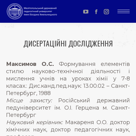
YouTube
Facebook
Instagram
page
page
page
opens
opens
opens
ДИСЕРТАЦІЙНІ ДОСЛІДЖЕННЯ
in
in
in
You are here:
new
new
new
window
window
window
Максимов О.С.
Формування елементів
стилю науково-технічної діяльності і
мислення учнів на уроках хімії у 7-8
класах.: Дис.канд.пед.наук: 13.00.02 – Санкт-
Петербург, 1988
Місце захисту:
Російський державний
педуніверситет ім. О.І. Герцена м. Санкт-
Петербург
Науковий керівник:
Макареня О.О. доктор
хімічних наук, доктор педагогічних наук,