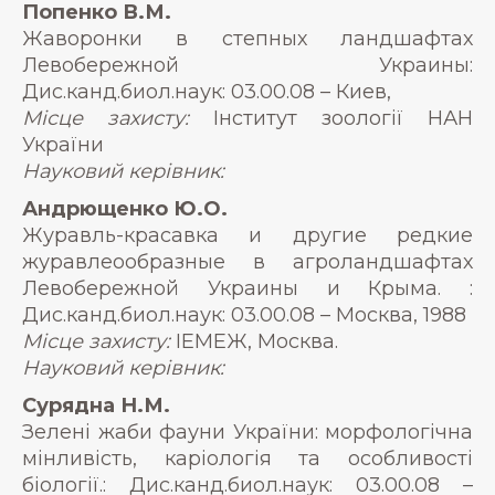
Попенко В.М.
Жаворонки в степных ландшафтах
Левобережной Украины:
Дис.канд.биол.наук: 03.00.08 – Киев,
Місце захисту:
Інститут зоології НАН
України
Науковий керівник:
Андрющенко Ю.О.
Журавль-красавка и другие редкие
журавлеообразные в агроландшафтах
Левобережной Украины и Крыма. :
Дис.канд.биол.наук: 03.00.08 – Москва, 1988
Місце захисту:
ІЕМЕЖ, Москва.
Науковий керівник:
Сурядна Н.М.
Зелені жаби фауни України: морфологічна
мінливість, каріологія та особливості
біології.: Дис.канд.биол.наук: 03.00.08 –