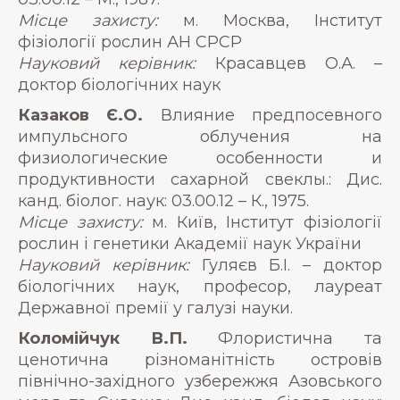
Місце захисту:
м. Москва, Інститут
фізіології рослин АН СРСР
Науковий керівник:
Красавцев О.А. –
доктор біологічних наук
Казаков Є.О.
Влияние предпосевного
импульсного облучения на
физиологические особенности и
продуктивности сахарной свеклы.: Дис.
канд. біолог. наук: 03.00.12 – К., 1975.
Місце захисту:
м. Київ, Інститут фізіології
рослин і генетики Академії наук України
Науковий керівник:
Гуляєв Б.І. – доктор
біологічних наук, професор, лауреат
Державної премії у галузі науки.
Коломійчук В.П.
Флористична та
ценотична різноманітність островів
північно-західного узбережжя Азовського