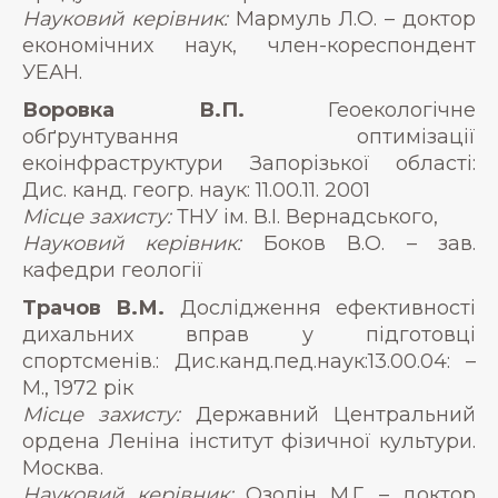
Науковий керівник:
Мармуль Л.О. – доктор
економічних наук, член-кореспондент
УЕАН.
Воровка В.П.
Геоекологічне
обґрунтування оптимізації
екоінфраструктури Запорізької області:
Дис. канд. геогр. наук: 11.00.11. 2001
Місце захисту:
ТНУ ім. В.І. Вернадського,
Науковий керівник:
Боков В.О. – зав.
кафедри геології
Трачов В.М.
Дослідження ефективності
дихальних вправ у підготовці
спортсменів.: Дис.канд.пед.наук:13.00.04: –
М., 1972 рік
Місце захисту:
Державний Центральний
ордена Леніна інститут фізичної культури.
Москва.
Науковий керівник:
Озолін М.Г. – доктор