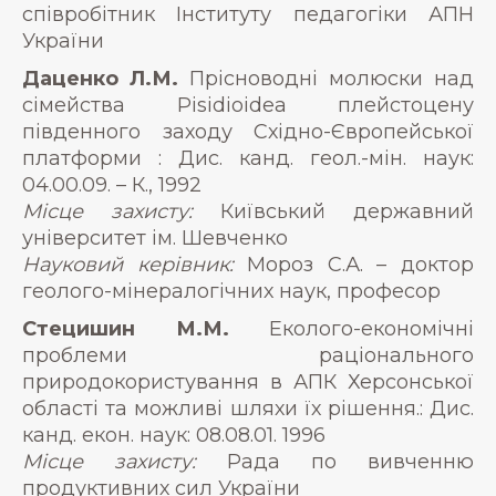
співробітник Інституту педагогіки АПН
України
Даценко Л.М.
Прісноводні молюски над
сімейства Pisidioidea плейстоцену
південного заходу Східно-Європейської
платформи : Дис. канд. геол.-мін. наук:
04.00.09. – К., 1992
Місце захисту:
Київський державний
університет ім. Шевченко
Науковий керівник:
Мороз С.А. – доктор
геолого-мінералогічних наук, професор
Стецишин М.М.
Еколого-економічні
проблеми раціонального
природокористування в АПК Херсонської
області та можливі шляхи їх рішення.: Дис.
канд. екон. наук: 08.08.01. 1996
Місце захисту:
Рада по вивченню
продуктивних сил України