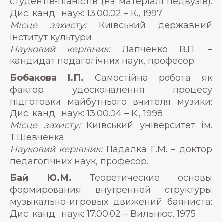
студентів-піаністів (на матеріалі педвузів):
Дис. канд. наук: 13.00.02 – К., 1997
Місце захисту:
Київський державний
інститут культури
Науковий керівник:
Лапченко В.П. –
кандидат педагогічних наук, професор.
Бобакова І.П.
Самостійна робота як
фактор удосконалення процесу
підготовки майбутнього вчителя музики:
Дис. канд. наук: 13.00.04 – К., 1998
Місце захисту:
Київський університет ім.
Т.Шевченка
Науковий керівник:
Падалка Г.М. – доктор
педагогічних наук, професор.
Бай Ю.М.
Теоретические основы
формирования внутренней структуры
музыкально-игровых движений баяниста:
Дис. канд. наук: 17.00.02 – Вильнюс, 1975