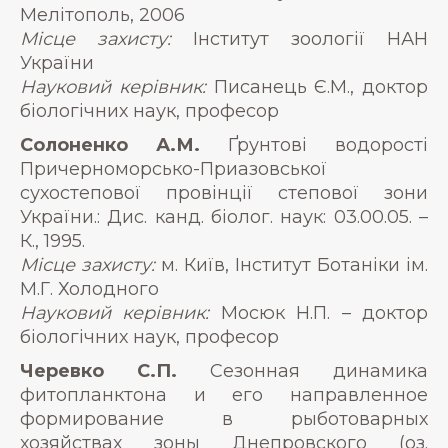
Мелітополь, 2006
Місце захисту:
Інститут зоології НАН
України
Науковий керівник:
Писанець Є.М., доктор
біологічних наук, професор
Солоненко А.М.
Ґрунтові водорості
Причерноморсько-Приазовської
сухостепової провінції степової зони
України.: Дис. канд. біолог. наук: 03.00.05. –
К., 1995.
Місце захисту:
м. Київ, Інститут Ботаніки ім.
М.Г. Холодного
Науковий керівник:
Мосюк Н.П. – доктор
біологічних наук, професор
Черевко С.П.
Сезонная динамика
фитопланктона и его направленное
формирование в рыботоварных
хозяйствах зоны Днепровского (оз.