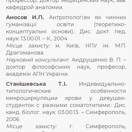
профессор, доктор медицинских наук, зав.
кафедрой анатомии.
Аносов И.П.
Антропологізм як чинник
гуманізації освіти (теоретико-
концептуальні основи).: Дис. докт. пед.
наук: 13.00.01. – К., 2004
Місце захисту:
м. Київ, НПУ ім. М.П.
Драгоманова
Науковий консультант:
Андрущенко В. П. –
доктор філософських наук, професор,
академік АПН України.
Станішевська Т.І.
Индивидуально-
типологические особенности
микроциркуляции крови у девушек-
студенток с разными соматотипами.: Дис.
канд. біолог. наук: 03.00.13. – Симферополь,
2006
Місце захисту:
г. Симферополь,