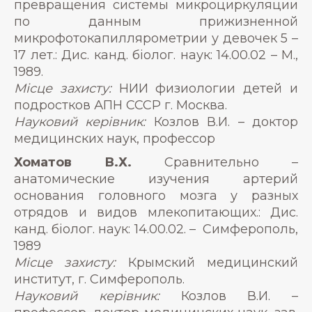
превращения системы микроциркуляции
по данным прижизненной
микрофотокапиллярометрии у девочек 5 –
17 лет.: Дис. канд. біолог. наук: 14.00.02 – М.,
1989.
Місце захисту:
НИИ физиологии детей и
подростков АПН СССР г. Москва.
Науковий керівник:
Козлов В.И. – доктор
медицинских наук, профессор
Хоматов В.Х.
Сравнительно –
анатомические изучения артерий
основания головного мозга у разных
отрядов и видов млекопитающих.: Дис.
канд. біолог. наук: 14.00.02. – Симферополь,
1989
Місце захисту:
Крымский медицинский
институт, г. Симферополь.
Науковий керівник:
Козлов В.И. –