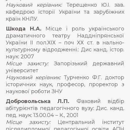
Науковий керівник:
Терещенко Ю.І. зав.
кафедрою історії України та зарубіжних
країн КНЛУ.
Шкода Н.А.
Місце і роль українського
драматичного театру Наддніпрянської
України ІІ пол.ХІХ – поч ХХ ст. в нально-
культурному відродженні.: Дис канд. істор.
наук: 2007
Місце захисту:
Запорізький державний
університет
Науковий керівник:
Турченко Ф.Г. доктор
історичних наук, професор, проректор з
наукової роботи ЗНУ
Добровольська Л.П.
Фаховий відбір
абітурієнтів педагогічного вузу: Дис. канд.
пед. наук: 13.00.04 – К., 2001
Місце захисту:
Центральний інститут
післядипломної педагогічної освіти АПН