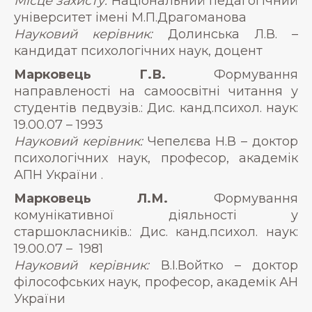
Місце захисту:
Національний педагогічний
університет імені М.П.Драгоманова
Науковий керівник:
Долинська Л.В. –
кандидат психологічних наук, доцент
Марковець Г.В.
Формування
направленості на самоосвітні читання у
студентів педвузів.: Дис. канд.психол. наук:
19.00.07 – 1993
Науковий керівник:
Чепелєва Н.В – доктор
психологічних наук, професор, академік
АПН України .
Марковець Л.М.
Формування
комунікативної діяльності у
старшокласників.: Дис. канд.психол. наук:
19.00.07 – 1981
Науковий керівник:
В.І.Войтко – доктор
філософських наук, професор, академік АН
України