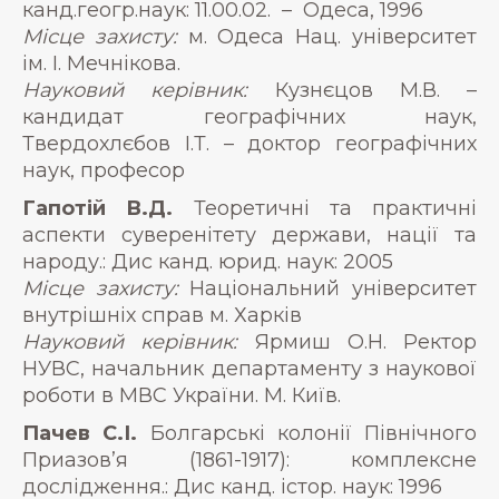
канд.геогр.наук: 11.00.02. – Одеса, 1996
Місце захисту:
м. Одеса Нац. університет
ім. І. Мечнікова.
Науковий керівник:
Кузнєцов М.В. –
кандидат географічних наук,
Твердохлєбов І.Т. – доктор географічних
наук, професор
Гапотій В.Д.
Теоретичні та практичні
аспекти суверенітету держави, нації та
народу.: Дис канд. юрид. наук: 2005
Місце захисту:
Національний університет
внутрішніх справ м. Харків
Науковий керівник:
Ярмиш О.Н. Ректор
НУВС, начальник департаменту з наукової
роботи в МВС України. М. Київ.
Пачев С.І.
Болгарські колонії Північного
Приазов’я (1861-1917): комплексне
дослідження.: Дис канд. істор. наук: 1996