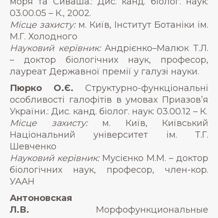
моря та Сиваша.: Дис. канд. біолог. наук:
03.00.05 – К., 2002.
Місце захисту:
м. Київ, Інститут Ботаніки ім.
М.Г. Холодного
Науковий керівник:
Андрієнко–Малюк Т.Л.
– доктор біологічних наук, професор,
лауреат Державної премії у галузі науки.
Пюрко О.Є.
Структурно-функціональні
особливості галофітів в умовах Приазов’я
України.: Дис. канд. біолог. наук: 03.00.12 – К.
Місце захисту:
м. Київ, Київський
Національний університет ім. Т.Г.
Шевченко
Науковий керівник:
Мусієнко М.М. – доктор
біологічних наук, професор, член-кор.
УААН
Антоновская
Л.В.
Морфофункциональные