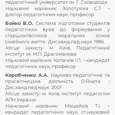
педагогічний університет ім. Г. Сковороди
Науковий керівник:
Золотухіна С.Т. –
доктор педагогічних наук, професор
Бойко В.О.
Система підготовки студентів
педагогічних вузів до формування у
старшокласників моральних основ
сімейного життя.: Дис.канд.пед.наук: 1986
Місце захисту:
м. Київ, Педагогічний
інститут ім. М.П. Драгоманова
Науковий керівник:
Копачов І.П. – кандидат
педагогічних наук, професор
Коробченко А.А.
Науково-педагогічна та
просвітницька діяльність О.Янати .:
Дис.канд.пед.наук: 2001
Місце захисту:
м. Київ, Інститут педагогіки
АПН України
Науковий керівник:
Мацейків Т.І. –
кандидат педагогічних наук, ст.науковий