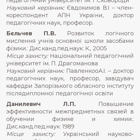
педагогічний університет ім. Г.Сковороди
Науковий керівник:
Євдокимов В.І – член-
кореспондент АПН України, доктор
педагогічних наук, професор.
Бєльчев П.В.
Розвиток логічного
мислення учнів основної школи засобами
фізики.: Дис.канд.пед.наук: К., 2005
Місце захисту:
Національний педагогічний
університет ім. П. Драгоманова
Науковий керівник:
ПавленкоoА.І. – доктор
педагогічних наук, професор, завідувач
кафедри Запорізького обласного інституту
післядипломної педагогічної освіти
Данилевич Л.П.
Повышение
эффективности межпредметных связей в
обучении физике и химии.:
Дис.канд.пед.наук: 1989
Місце захисту:
Український науково-