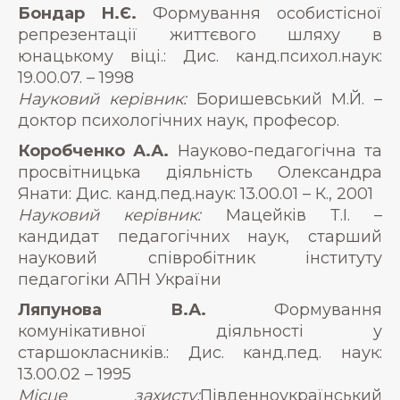
Бондар Н.Є.
Формування особистісної
репрезентації життєвого шляху в
юнацькому віці.: Дис. канд.психол.наук:
19.00.07. – 1998
Науковий керівник:
Боришевський М.Й. –
доктор психологічних наук, професор.
Коробченко А.А.
Науково-педагогічна та
просвітницька діяльність Олександра
Янати: Дис. канд.пед.наук: 13.00.01 – К., 2001
Науковий керівник:
Мацейків Т.І. –
кандидат педагогічних наук, старший
науковий співробітник інституту
педагогіки АПН України
Ляпунова В.А.
Формування
комунікативної діяльності у
старшокласників.: Дис. канд.пед. наук:
13.00.02 – 1995
Місце захисту:
Південноукраїнський