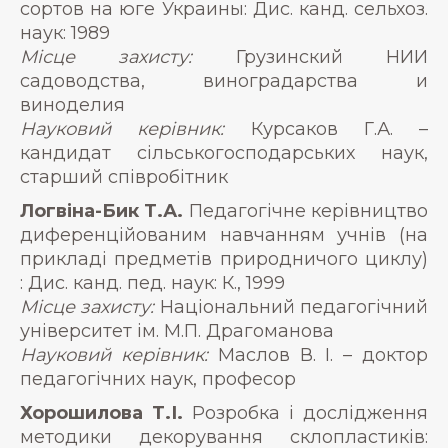
сортов на юге Украины: Дис. канд. сельхоз.
наук: 1989
Місце захисту:
Грузинский НИИ
садоводства, виноградарства и
виноделия
Науковий керівник:
Курсаков Г.А. –
кандидат сільськогосподарських наук,
старший співробітник
Логвіна-Бик Т.А.
Педагогічне керівництво
диференційованим навчанням учнів (на
прикладі предметів природничого циклу)
: Дис. канд. пед. наук: К., 1999
Місце захисту:
Національний педагогічний
університет ім. М.П. Драгоманова
Науковий керівник:
Маслов В. І. – доктор
педагогічних наук, професор
Хорошилова Т.І.
Розробка і дослідження
методики декорування склопластиків: