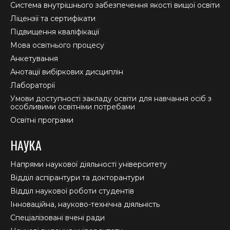
new
new
new
Система внутрішнього забезпечення якості вищої освіти
window
window
window
Ліцензії та сертифікати
Підвищення кваліфікації
Мова освітнього процесу
Анкетування
Анотації вибіркових дисциплін
Лабораторії
Умови доступності закладу освіти для навчання осіб з
особливими освітніми потребами
Освітні програми
НАУКА
Напрями наукової діяльності університету
Відділ аспірантури та докторантури
Відділ наукової роботи студентів
Інноваційна, науково-технічна діяльність
Спеціалізовані вчені ради