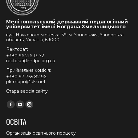
Мелітопольський державний педагогічний
університет імені Богдана Хмельницького
вул. Наукового містечка, 59, м. Запоріжжя, Запорізька
область, Україна, 69000
Ректорат:
+380 96 216 13 72
rectorat@mdpu.org.ua
Приймальна комісія:
+380 97 765 82 96
pk-mdpu@ukr.net
Стара версія сайту
Find us on:
Facebook
YouTube
Instagram
page
page
page
ОСВІТА
opens
opens
opens
in
in
in
Організація освітнього процесу