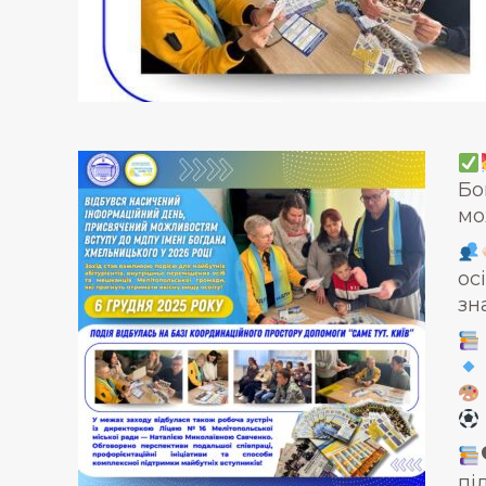
Бо
мо
ос
зн
пі