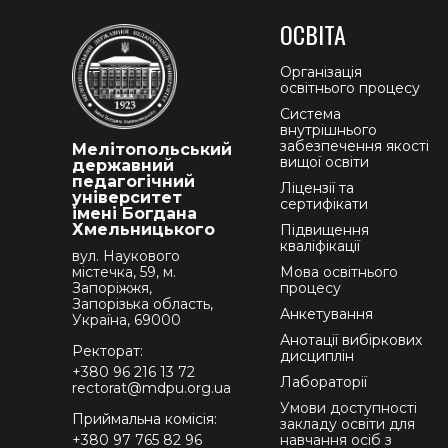
ОСВІТА
Організація
освітнього процесу
Система
внутрішнього
забезпечення якості
Мелітопольський
вищої освіти
державний
педагогічний
Ліцензії та
університет
сертифікати
імені Богдана
Хмельницького
Підвищення
кваліфікації
вул. Наукового
містечка, 59, м.
Мова освітнього
Запоріжжя,
процесу
Запорізька область,
Анкетування
Україна, 69000
Анотації вибіркових
Ректорат:
дисциплін
+380 96 216 13 72
Лабораторії
rectorat@mdpu.org.ua
Умови доступності
Приймальна комісія:
закладу освіти для
+380 97 765 82 96
навчання осіб з