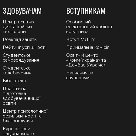
ЗДОБУВАЧАМ
ВСТУПНИКАМ
Центр освітніх
Особистий
дистанційних
електронний кабінет
технологій
вступника
Розклад занять
Вступ МДПУ
Рейтинг успішності
Приймальна комісія
Студентське
Освітній центр
самоврядування
«Крим-Україна» та
«Донбас-Україна»
Студентське
телебачення
Навчання за
ваучерами
Бібліотека
Практична
підготовка
здобувачів вищої
освіти
Центр психологічної
резильєнтності та
благополуччя
Курс основи
національного