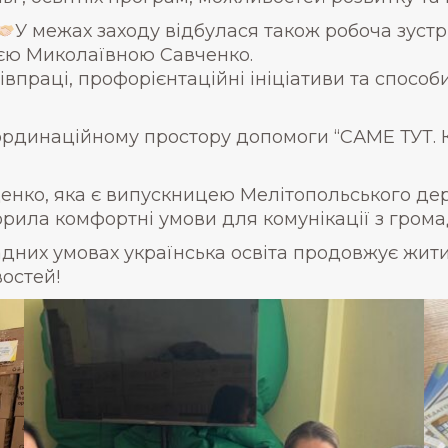
У межах заходу відбулася також робоча зуст
ією Миколаївною Савченко.
праці, профорієнтаційні ініціативи та способ
динаційному простору допомоги “САМЕ ТУТ. Ки
енко, яка є випускницею Мелітопольського дер
орила комфортні умови для комунікації з гром
адних умовах українська освіта продовжує жити
востей!