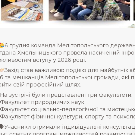
6 грудня команда Мелітопольського державно
гдана Хмельницького провела насичений Інфо
жливостям вступу у 2026 році.
Захід став важливою подією для майбутніх аб
іб та мешканців Мелітопольської громади, які 
айти свій професійний шлях.
На зустрічі були представлені три факультети:
Факультет природничих наук
Факультет соціально-педагогічної та мистецько
Факультет фізичної культури, спорту та психоло
🗣Учасники отримали індивідуальні консультац
льг, освітніх програм, можливостей розвитку та