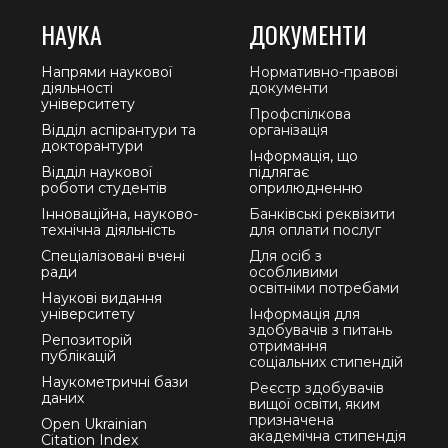
НАУКА
ДОКУМЕНТИ
Напрями наукової
Нормативно-правові
діяльності
документи
університету
Профспілкова
Відділ аспірантури та
організація
докторантури
Інформація, що
Відділ наукової
підлягає
роботи студентів
оприлюдненню
Інноваційна, науково-
Банківські реквізити
технічна діяльність
для оплати послуг
Спеціалізовані вчені
Для осіб з
ради
особливими
освітніми потребами
Наукові видання
університету
Інформація для
здобувачів з питань
Репозиторій
отримання
публікацій
соціальних стипендій
Наукометричні бази
Реєстр здобувачів
даних
вищої освіти, яким
призначена
Open Ukrainian
академічна стипендія
Citation Index