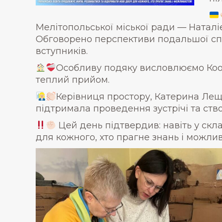
Мелітопольської міської ради — Натал
Обговорено перспективи подальшої спів
вступників.
Особливу подяку висловлюємо Коор
теплий прийом.
Керівниця простору, Катерина Лещ
підтримала проведення зустрічі та ств
Цей день підтвердив: навіть у скл
для кожного, хто прагне знань і можли