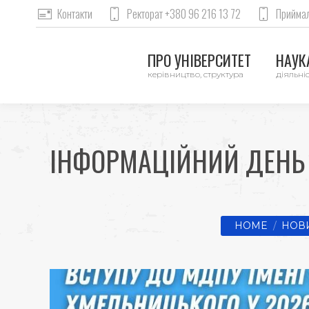
Контакти
Ректорат +380 96 216 13 72
Приймал
ПРО УНІВЕРСИТЕТ
НАУКА
керівництво, структура
діяльніс
ІНФОРМАЦІЙНИЙ ДЕНЬ 
You are here:
HOME
НОВ