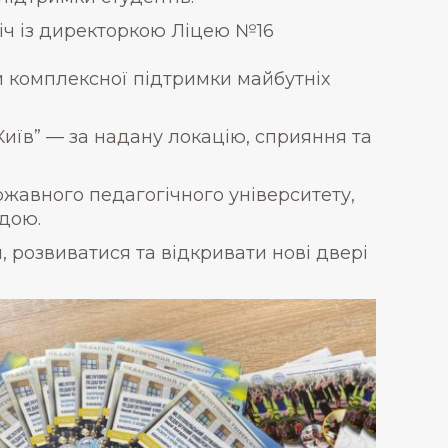
річ із директоркою Ліцею №16
и комплексної підтримки майбутніх
їв” — за надану локацію, сприяння та
жавного педагогічного університету,
адою.
, розвиватися та відкривати нові двері