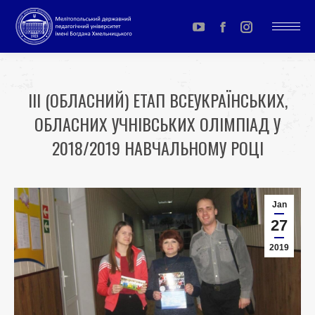
YouTube
Facebook
Instagram
page
page
page
opens
opens
opens
ІІІ (ОБЛАСНИЙ) ЕТАП ВСЕУКРАЇНСЬКИХ,
in
in
in
ОБЛАСНИХ УЧНІВСЬКИХ ОЛІМПІАД У
new
new
new
window
window
window
2018/2019 НАВЧАЛЬНОМУ РОЦІ
You are here:
Jan
27
2019