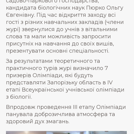
садово-паркового господарства,
кандидата біологічних наук Пюрко Ольгу
Євгенівну. Під час відкриття заходу всі
гості з різних навчальних закладів (члени
журі) звернулися до учнів з вітальними
слова та мали можливість запросити
присутніх на навчання до своїх вишів,
презентувати основні спеціальності.
За результатами теоретичного та
практичного турів журі визначило 7
призерів Олімпіади, які будуть
представляти Запорізьку область в ІV
етапі Всеукраїнської учнівської олімпіади
з біології.
Впродовж проведення ІІІ етапу Олімпіади
панувала доброзичлива атмосфера та
здоровий дух змагань.