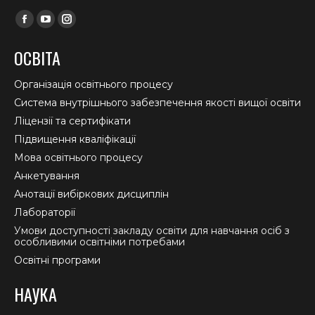
Find us on:
Facebook
YouTube
Instagram
page
page
page
ОСВІТА
opens
opens
opens
in
in
in
Організація освітнього процесу
new
new
new
Система внутрішнього забезпечення якості вищої освіти
window
window
window
Ліцензії та сертифікати
Підвищення кваліфікації
Мова освітнього процесу
Анкетування
Анотації вибіркових дисциплін
Лабораторії
Умови доступності закладу освіти для навчання осіб з
особливими освітніми потребами
Освітні програми
НАУКА