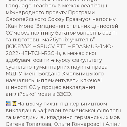
Language Teacher» в межах реалізації
міжнародного проєкту Програми
Європейського Союзу Еразмус+ напряму
Жан Моне “Зміцнення спільних цінностей
ЄС через політику багатомовності в освіті
та підготовці майбутніх учителів”
(101083321 – SEUCV ETT – ERASMUS-JMO-
2022-HEI-TCH-RSCH), в межах якої
здобувачі освіти 4 курсу факультету
суспільно-гуманітарних наук та права
МДПУ імені Богдана Хмельницького
навчались імплементувати ключові
цінності ЄС у процес викладання
англійської мови в ЗЗСО.
На цьому тижні під керівництвом
викладачів кафедри германської філології
та методики викладання германських мов
Євгена Топалова, Ольги Гончарової і Аліни