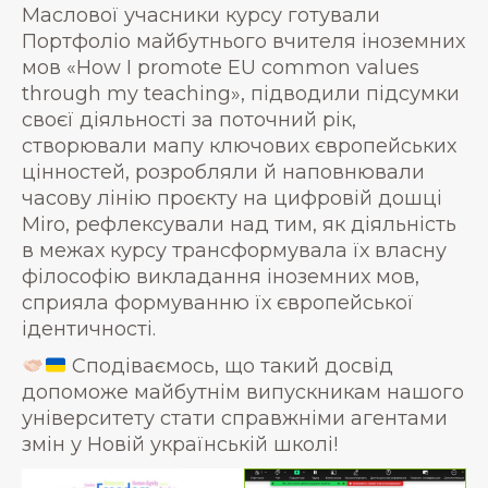
Маслової учасники курсу готували
Портфоліо майбутнього вчителя іноземних
мов «How I promote EU common values
through my teaching», підводили підсумки
своєї діяльності за поточний рік,
створювали мапу ключових європейських
цінностей, розробляли й наповнювали
часову лінію проєкту на цифровій дошці
Miro, рефлексували над тим, як діяльність
в межах курсу трансформувала їх власну
філософію викладання іноземних мов,
сприяла формуванню їх європейської
ідентичності.
Сподіваємось, що такий досвід
допоможе майбутнім випускникам нашого
університету стати справжніми агентами
змін у Новій українській школі!