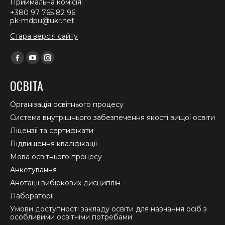
Приймальна комісія:
+380 97 765 82 96
pk-mdpu@ukr.net
Стара версія сайту
Find us on:
Facebook
YouTube
Instagram
page
page
page
ОСВІТА
opens
opens
opens
in
in
in
Організація освітнього процесу
new
new
new
Система внутрішнього забезпечення якості вищої освіти
window
window
window
Ліцензії та сертифікати
Підвищення кваліфікації
Мова освітнього процесу
Анкетування
Анотації вибіркових дисциплін
Лабораторії
Умови доступності закладу освіти для навчання осіб з
особливими освітніми потребами