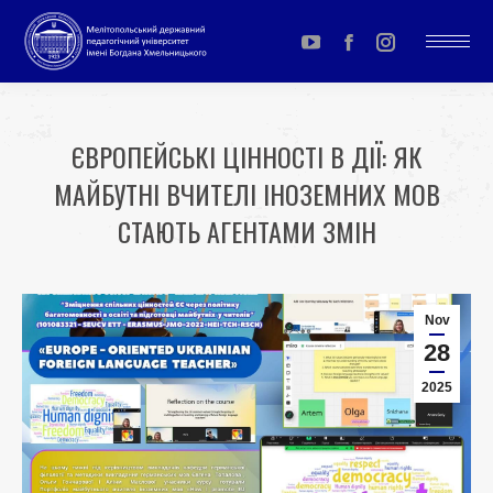
YouTube
Facebook
Instagram
page
page
page
opens
opens
opens
ЄВРОПЕЙСЬКІ ЦІННОСТІ В ДІЇ: ЯК
in
in
in
МАЙБУТНІ ВЧИТЕЛІ ІНОЗЕМНИХ МОВ
new
new
new
window
window
window
СТАЮТЬ АГЕНТАМИ ЗМІН
You are here:
Nov
28
2025