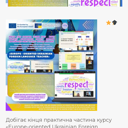
Добігає кінця практична частина курсу
«Europe-oriented Ukrainian Foreign