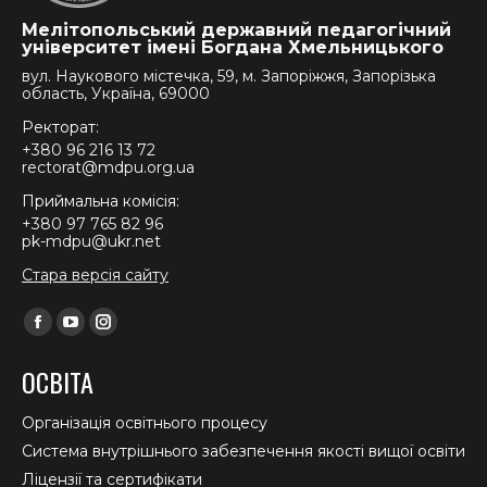
Мелітопольський державний педагогічний
університет імені Богдана Хмельницького
вул. Наукового містечка, 59, м. Запоріжжя, Запорізька
область, Україна, 69000
Ректорат:
+380 96 216 13 72
rectorat@mdpu.org.ua
Приймальна комісія:
+380 97 765 82 96
pk-mdpu@ukr.net
Стара версія сайту
Find us on:
Facebook
YouTube
Instagram
page
page
page
ОСВІТА
opens
opens
opens
in
in
in
Організація освітнього процесу
new
new
new
Система внутрішнього забезпечення якості вищої освіти
window
window
window
Ліцензії та сертифікати