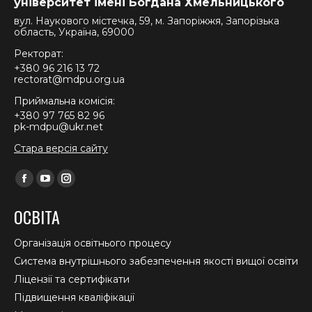
університет імені Богдана Хмельницького
вул. Наукового містечка, 59, м. Запоріжжя, Запорізька
область, Україна, 69000
Ректорат:
+380 96 216 13 72
rectorat@mdpu.org.ua
Приймальна комісія:
+380 97 765 82 96
pk-mdpu@ukr.net
Стара версія сайту
Find us on:
Facebook
YouTube
Instagram
page
page
page
ОСВІТА
opens
opens
opens
in
in
in
Організація освітнього процесу
new
new
new
Система внутрішнього забезпечення якості вищої освіти
window
window
window
Ліцензії та сертифікати
Підвищення кваліфікації