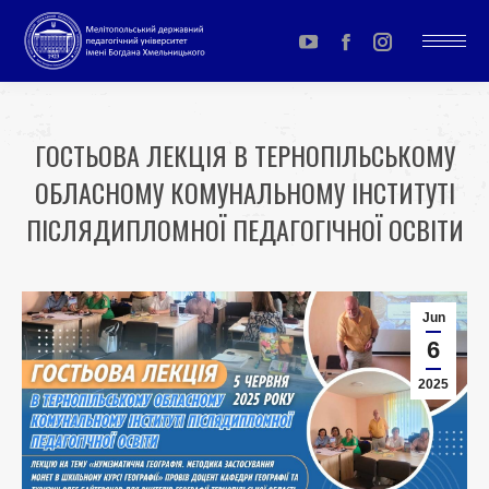
YouTube
Facebook
Instagram
page
page
page
opens
opens
opens
ГОСТЬОВА ЛЕКЦІЯ В ТЕРНОПІЛЬСЬКОМУ
in
in
in
ОБЛАСНОМУ КОМУНАЛЬНОМУ ІНСТИТУТІ
new
new
new
window
window
window
ПІСЛЯДИПЛОМНОЇ ПЕДАГОГІЧНОЇ ОСВІТИ
You are here:
Jun
6
2025