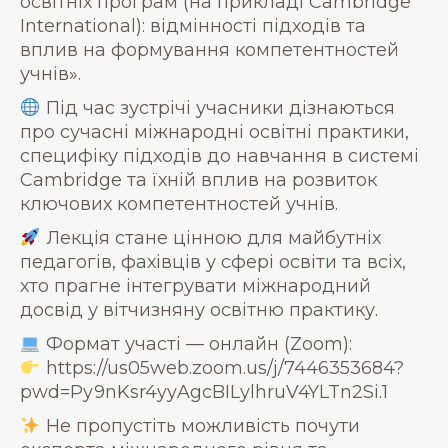
освітніх програм (на прикладі Cambridge
International): відмінності підходів та
вплив на формування компетентностей
учнів».
Під час зустрічі учасники дізнаються
про сучасні міжнародні освітні практики,
специфіку підходів до навчання в системі
Cambridge та їхній вплив на розвиток
ключових компетентностей учнів.
Лекція стане цінною для майбутніх
педагогів, фахівців у сфері освіти та всіх,
хто прагне інтегрувати міжнародний
досвід у вітчизняну освітню практику.
Формат участі — онлайн (Zoom):
https://us05web.zoom.us/j/7446353684?
pwd=Py9nKsr4yyAgcBILylhruV4YLTn2Si.1
Не пропустіть можливість почути