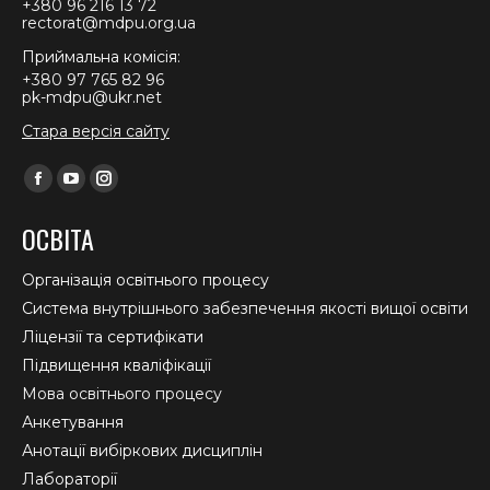
+380 96 216 13 72
rectorat@mdpu.org.ua
Приймальна комісія:
+380 97 765 82 96
pk-mdpu@ukr.net
Стара версія сайту
Find us on:
Facebook
YouTube
Instagram
page
page
page
ОСВІТА
opens
opens
opens
in
in
in
Організація освітнього процесу
new
new
new
Система внутрішнього забезпечення якості вищої освіти
window
window
window
Ліцензії та сертифікати
Підвищення кваліфікації
Мова освітнього процесу
Анкетування
Анотації вибіркових дисциплін
Лабораторії