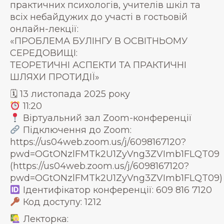
практичних психологів, учителів шкіл та
всіх небайдужих до участі в гостьовій
онлайн-лекції:
«ПРОБЛЕМА БУЛІНГУ В ОСВІТНЬОМУ
СЕРЕДОВИЩІ:
ТЕОРЕТИЧНІ АСПЕКТИ ТА ПРАКТИЧНІ
ШЛЯХИ ПРОТИДІЇ»
🗓 13 листопада 2025 року
11:20
Віртуальний зал Zoom-конференції
Підключення до Zoom:
https://us04web.zoom.us/j/6098167120?
pwd=OGtONzlFMTk2U1ZyVng3ZVImb1FLQT09
(https://us04web.zoom.us/j/6098167120?
pwd=OGtONzlFMTk2U1ZyVng3ZVImb1FLQT09)
Ідентифікатор конференції: 609 816 7120
Код доступу: 1212
Лекторка: