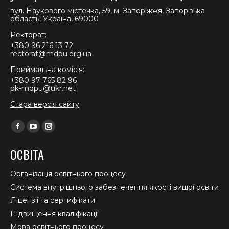
вул. Наукового містечка, 59, м. Запоріжжя, Запорізька
область, Україна, 69000
Ректорат:
+380 96 216 13 72
rectorat@mdpu.org.ua
Приймальна комісія:
+380 97 765 82 96
pk-mdpu@ukr.net
Стара версія сайту
Find us on:
Facebook
YouTube
Instagram
page
page
page
ОСВІТА
opens
opens
opens
in
in
in
Організація освітнього процесу
new
new
new
Система внутрішнього забезпечення якості вищої освіти
window
window
window
Ліцензії та сертифікати
Підвищення кваліфікації
Мова освітнього процесу