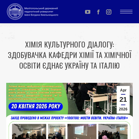
YouTube
Facebook
Instagram
page
page
page
opens
opens
opens
ХІМІЯ КУЛЬТУРНОГО ДІАЛОГУ:
in
in
in
ЗДОБУВАЧКА КАФЕДРИ ХІМІЇ ТА ХІМІЧНОЇ
new
new
new
window
window
window
ОСВІТИ ЄДНАЄ УКРАЇНУ ТА ІТАЛІЮ
You are here:
Apr
21
2026