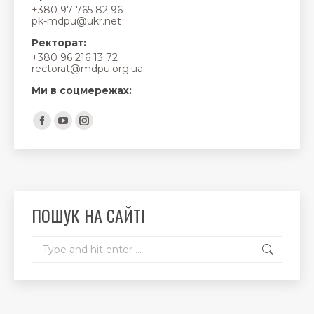
+380 97 765 82 96
pk-mdpu@ukr.net
Ректорат:
+380 96 216 13 72
rectorat@mdpu.org.ua
Ми в соцмережах:
Find us on:
Facebook
YouTube
Instagram
page
page
page
opens
opens
opens
in
in
in
new
new
new
ПОШУК НА САЙТІ
window
window
window
Search: