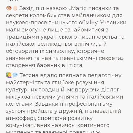
Захід під назвою «Магія писанки та
секрети коломби» став майданчиком для
науково-просвітницького обміну. Учасники
мали змогу не лише ознайомитися з
традиціями українського писанкарства та
італійської великодньої випічки, а й
обговорити їх символіку, історичне
значення та навіть певні «хімічні секрети»
створення барвників і тіста.
Тетяна вдало поєднала педагогічну
майстерність та глибоке розуміння
культурних традицій, модеруючи діалог
між українськими учнями та італійськими
колегами. Завдяки її професіоналізму
зустріч пройшла у дружній, пізнавальній
атмосфері, сприяючи розвитку
комунікативних навичок, критичного
мислення та взаємної поваги між