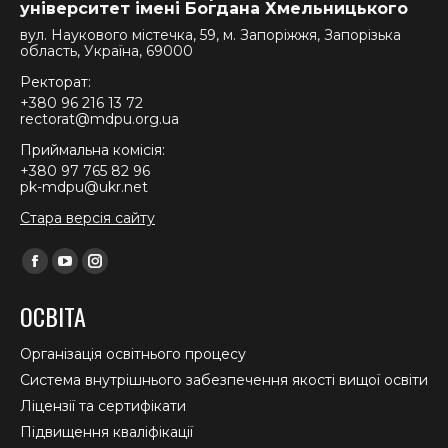
університет імені Богдана Хмельницького
вул. Наукового містечка, 59, м. Запоріжжя, Запорізька
область, Україна, 69000
Ректорат:
+380 96 216 13 72
rectorat@mdpu.org.ua
Приймальна комісія:
+380 97 765 82 96
pk-mdpu@ukr.net
Стара версія сайту
Find us on:
Facebook
YouTube
Instagram
page
page
page
ОСВІТА
opens
opens
opens
in
in
in
Організація освітнього процесу
new
new
new
Система внутрішнього забезпечення якості вищої освіти
window
window
window
Ліцензії та сертифікати
Підвищення кваліфікації