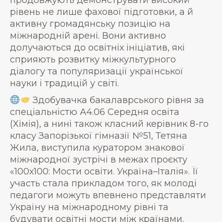
продовжують демонструвати високий
рівень не лише фахової підготовки, а й
активну громадянську позицію на
міжнародній арені. Вони активно
долучаються до освітніх ініціатив, які
сприяють розвитку міжкультурного
діалогу та популяризації української
науки і традицій у світі.
Здобувачка бакалаврського рівня за
спеціальністю А4.06 Середня освіта
(Хімія), а нині також класний керівник 8-го
класу Запорізької гімназії №51, Тетяна
Жила, виступила куратором знакової
міжнародної зустрічі в межах проєкту
«100х100: Мости освіти. Україна–Італія». Її
участь стала прикладом того, як молоді
педагоги можуть впевнено представляти
Україну на міжнародному рівні та
будувати освітні мости між країнами.