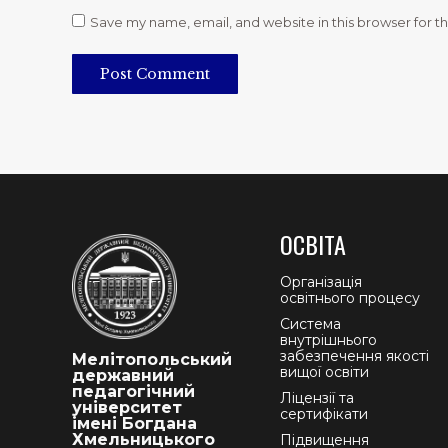
Save my name, email, and website in this browser for t
Post Comment
ОСВІТА
Організація
освітнього процесу
Система
внутрішнього
забезпечення якості
Мелітопольський
вищої освіти
державний
педагогічний
Ліцензії та
університет
сертифікати
імені Богдана
Хмельницького
Підвищення