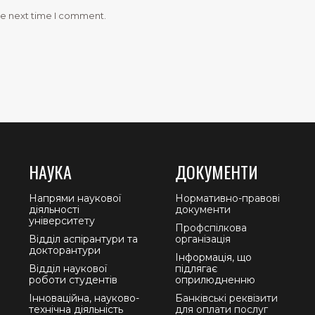
he next time I comment.
НАУКА
ДОКУМЕНТИ
Напрями наукової
Нормативно-правові
діяльності
документи
університету
Профспілкова
Відділ аспірантури та
організація
докторантури
Інформація, що
Відділ наукової
підлягає
роботи студентів
оприлюдненню
Інноваційна, науково-
Банківські реквізити
технічна діяльність
для оплати послуг