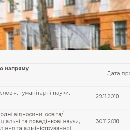
о напряму
Дата пр
слов’я, гуманітарні науки,
29.11.2018
одні відносини, освіта/
оціальні та поведінкові науки,
30.11.2018
ління та адміністрування)