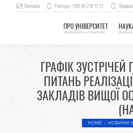
Контакти
Ректорат +380 96 216 13 72
Приймал
ПРО УНІВЕРСИТЕТ
НАУКА
керівництво, структура
діяльніс
ГРАФІК ЗУСТРІЧЕЙ
ПИТАНЬ РЕАЛІЗАЦІ
ЗАКЛАДІВ ВИЩОЇ О
(Н
You are here:
HOME
НОВИНИ У