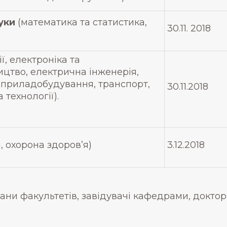
ауки
(математика та статистика,
30.11. 2018
ї, електроніка та
ництво, електрична інженерія,
а приладобудування, транспорт,
30.11.2018
 технології).
я, охорона здоров’я)
3.12.2018
кани факультетів, завідувачі кафедрами, докто