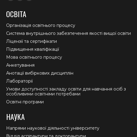
Facebook
YouTube
Instagram
page
page
page
ОСВІТА
opens
opens
opens
in
in
in
Організація освітнього процесу
new
new
new
Система внутрішнього забезпечення якості вищої освіти
window
window
window
Ліцензії та сертифікати
Підвищення кваліфікації
Мова освітнього процесу
Анкетування
Анотації вибіркових дисциплін
Лабораторії
Умови доступності закладу освіти для навчання осіб з
особливими освітніми потребами
Освітні програми
НАУКА
Напрями наукової діяльності університету
Відділ аспірантури та докторантури