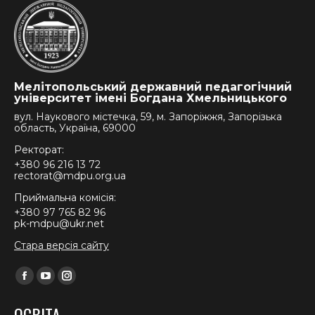
Мелітопольський державний педагогічний
університет імені Богдана Хмельницького
вул. Наукового містечка, 59, м. Запоріжжя, Запорізька
область, Україна, 69000
Ректорат:
+380 96 216 13 72
rectorat@mdpu.org.ua
Приймальна комісія:
+380 97 765 82 96
pk-mdpu@ukr.net
Стара версія сайту
Find us on:
Facebook
YouTube
Instagram
page
page
page
ОСВІТА