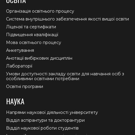
opens
opens
opens
in
in
in
Організація освітнього процесу
new
new
new
Система внутрішнього забезпечення якості вищої освіти
window
window
window
Ліцензії та сертифікати
Підвищення кваліфікації
Мова освітнього процесу
Анкетування
Анотації вибіркових дисциплін
Лабораторії
Умови доступності закладу освіти для навчання осіб з
особливими освітніми потребами
Освітні програми
НАУКА
Напрями наукової діяльності університету
Відділ аспірантури та докторантури
Відділ наукової роботи студентів