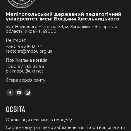
Мелітопольський державний педагогічний
університет імені Богдана Хмельницького
вул. Наукового містечка, 59, м. Запоріжжя, Запорізька
область, Україна, 69000
Ректорат:
+380 96 216 13 72
rectorat@mdpu.org.ua
Приймальна комісія:
+380 97 765 82 96
pk-mdpu@ukr.net
Стара версія сайту
Find us on:
Facebook
YouTube
Instagram
page
page
page
ОСВІТА
opens
opens
opens
in
in
in
Організація освітнього процесу
new
new
new
Система внутрішнього забезпечення якості вищої освіти