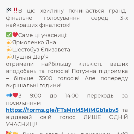
В цю хвилину починається гранд-
фінальне голосування серед 3-х
найкращих фіналісток!
Саме ці учасниці:
Ярмоленко Яна
Шестобуз Єлизавета
Лушня Дарʼя
отримали найбільшу кількість ваших
вподобань та голосів! Потужна підтримка
– більше 3500 голосів! Але попереду
вирішальні години!
З 9:00 до 14:00 переходь за
посиланням
https://forms.gle/FTsMnM5MiMGb1abv5
та
віддавай свій голос ЛИШЕ ОДНІЙ
УЧАСНИЦІ!