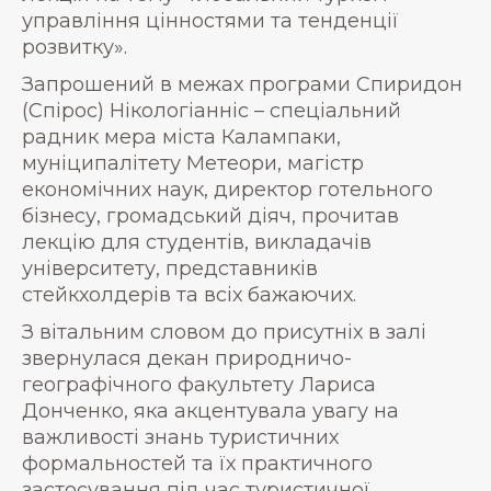
управління цінностями та тенденції
розвитку».
Запрошений в межах програми Спиридон
(Спірос) Нікологіанніс – спеціальний
радник мера міста Калампаки,
муніципалітету Метеори, магістр
економічних наук, директор готельного
бізнесу, громадський діяч, прочитав
лекцію для студентів, викладачів
університету, представників
стейкхолдерів та всіх бажаючих.
З вітальним словом до присутніх в залі
звернулася декан природничо-
географічного факультету Лариса
Донченко, яка акцентувала увагу на
важливості знань туристичних
формальностей та їх практичного
застосування під час туристичної