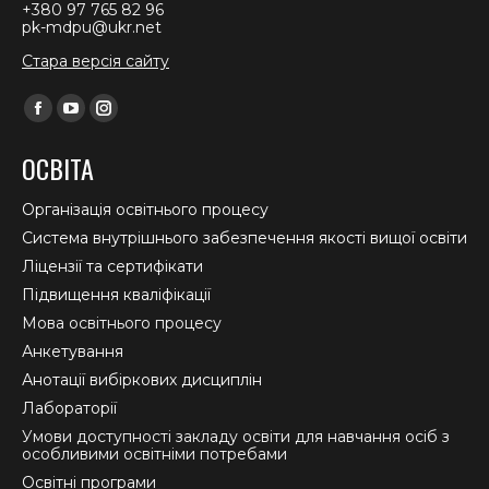
+380 97 765 82 96
pk-mdpu@ukr.net
Стара версія сайту
Find us on:
Facebook
YouTube
Instagram
page
page
page
ОСВІТА
opens
opens
opens
in
in
in
Організація освітнього процесу
new
new
new
Система внутрішнього забезпечення якості вищої освіти
window
window
window
Ліцензії та сертифікати
Підвищення кваліфікації
Мова освітнього процесу
Анкетування
Анотації вибіркових дисциплін
Лабораторії
Умови доступності закладу освіти для навчання осіб з
особливими освітніми потребами
Освітні програми