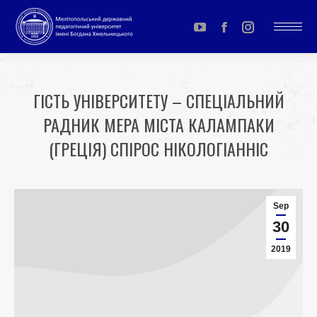
YouTube
Facebook
Instagram
page
page
page
opens
opens
opens
ГІСТЬ УНІВЕРСИТЕТУ – СПЕЦІАЛЬНИЙ
in
in
in
РАДНИК МЕРА МІСТА КАЛАМПАКИ
new
new
new
window
window
window
(ГРЕЦІЯ) СПІРОС НІКОЛОГІАННІС
You are here:
Sep
30
2019