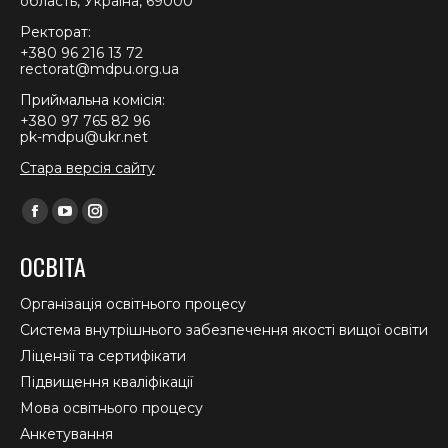
область, Україна, 69000
Ректорат:
+380 96 216 13 72
rectorat@mdpu.org.ua
Приймальна комісія:
+380 97 765 82 96
pk-mdpu@ukr.net
Стара версія сайту
Find us on:
Facebook
YouTube
Instagram
page
page
page
ОСВІТА
opens
opens
opens
in
in
in
Організація освітнього процесу
new
new
new
Система внутрішнього забезпечення якості вищої освіти
window
window
window
Ліцензії та сертифікати
Підвищення кваліфікації
Мова освітнього процесу
Анкетування