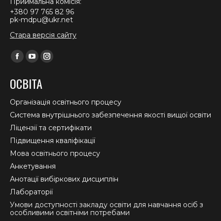
Приймальна комісія:
+380 97 765 82 96
pk-mdpu@ukr.net
Стара версія сайту
Find us on:
Facebook
YouTube
Instagram
page
page
page
ОСВІТА
opens
opens
opens
in
in
in
Організація освітнього процесу
new
new
new
Система внутрішнього забезпечення якості вищої освіти
window
window
window
Ліцензії та сертифікати
Підвищення кваліфікації
Мова освітнього процесу
Анкетування
Анотації вибіркових дисциплін
Лабораторії
Умови доступності закладу освіти для навчання осіб з
особливими освітніми потребами