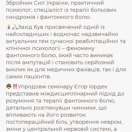
Збройних Сил України, практичний
психолог, спеціаліст із терапії больових
синдромів і фантомного болю.
Захід був присвячений одній із
найскладніших і водночас надзвичайно
актуальних тем сучасної реабілітаційної та
клінічної психології – феномену
фантомного болю, який часто виникає
після ампутацій і становить серйозний
виклик як для медичних фахівців, так і для
самих пацієнтів.
Упродовж семінару Єгор Іордек
представив міждисциплінарний підхід до
розуміння та терапії фантомного болю,
детально розглянувши чинники, що
впливають на його розвиток:
постопераційний біль, утворення невром,
зміни у центральній нервовій системі, а