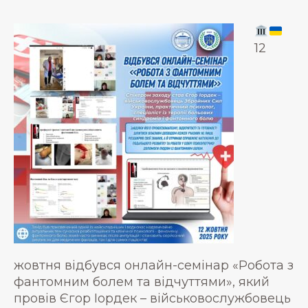
12
жовтня відбувся онлайн-семінар «Робота з
фантомним болем та відчуттями», який
провів Єгор Іордек – військовослужбовець