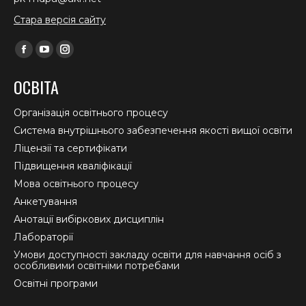
Стара версія сайту
Find us on:
Facebook
YouTube
Instagram
page
page
page
ОСВІТА
opens
opens
opens
in
in
in
Організація освітнього процесу
new
new
new
Система внутрішнього забезпечення якості вищої освіти
window
window
window
Ліцензії та сертифікати
Підвищення кваліфікації
Мова освітнього процесу
Анкетування
Анотації вибіркових дисциплін
Лабораторії
Умови доступності закладу освіти для навчання осіб з
особливими освітніми потребами
Освітні програми