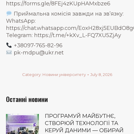
https://forms.gle/8FEj4zKUpHAMxbze6
Приймальна комісія завжди на звʼязку:
WhatsApp:
https://chat.whatsapp.com/EoxH28xj5EUBdO
Telegram: https://t.me/+kXv_L-FQ7XU5ZjAy
+38097-765-82-96
pk-mdpu@ukr.net
Category:
Новини університету
July 8, 2026
Останні новини
ПРОГРАМУЙ МАЙБУТНЄ,
СТВОРЮЙ ТЕХНОЛОГІЇ ТА
КЕРУЙ ДАНИМИ — ОБИРАЙ