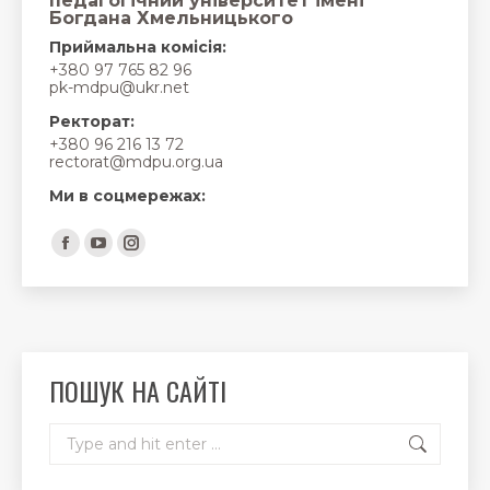
педагогічний університет імені
Богдана Хмельницького
Приймальна комісія:
+380 97 765 82 96
pk-mdpu@ukr.net
Ректорат:
+380 96 216 13 72
rectorat@mdpu.org.ua
Ми в соцмережах:
Find us on:
Facebook
YouTube
Instagram
page
page
page
opens
opens
opens
in
in
in
new
new
new
ПОШУК НА САЙТІ
window
window
window
Search: