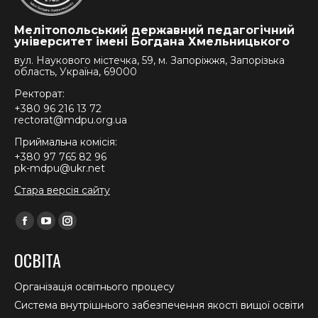
Мелітопольський державний педагогічний
університет імені Богдана Хмельницького
вул. Наукового містечка, 59, м. Запоріжжя, Запорізька
область, Україна, 69000
Ректорат:
+380 96 216 13 72
rectorat@mdpu.org.ua
Приймальна комісія:
+380 97 765 82 96
pk-mdpu@ukr.net
Стара версія сайту
Find us on:
Facebook
YouTube
Instagram
page
page
page
ОСВІТА
opens
opens
opens
in
in
in
Організація освітнього процесу
new
new
new
Система внутрішнього забезпечення якості вищої освіти