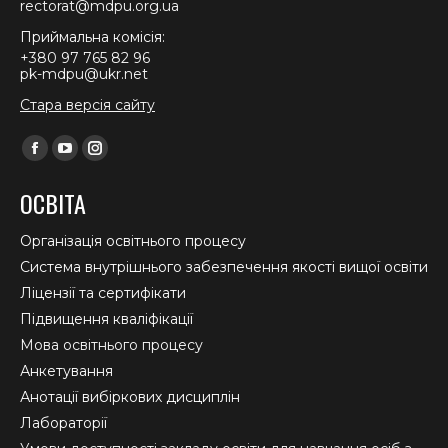
rectorat@mdpu.org.ua
Приймальна комісія:
+380 97 765 82 96
pk-mdpu@ukr.net
Стара версія сайту
Find us on:
Facebook
YouTube
Instagram
page
page
page
ОСВІТА
opens
opens
opens
in
in
in
Організація освітнього процесу
new
new
new
Система внутрішнього забезпечення якості вищої освіти
window
window
window
Ліцензії та сертифікати
Підвищення кваліфікації
Мова освітнього процесу
Анкетування
Анотації вибіркових дисциплін
Лабораторії