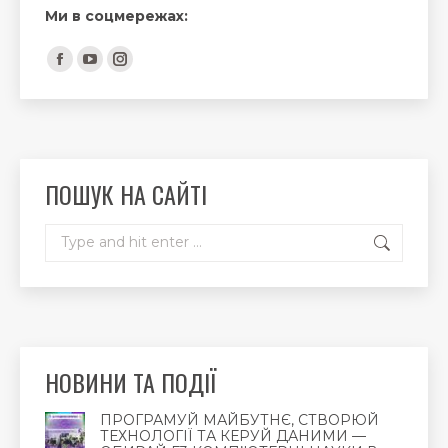
Ми в соцмережах:
Find us on:
Facebook
YouTube
Instagram
page
page
page
opens
opens
opens
in
in
in
new
new
new
ПОШУК НА САЙТІ
window
window
window
Search:
НОВИНИ ТА ПОДІЇ
ПРОГРАМУЙ МАЙБУТНЄ, СТВОРЮЙ
ТЕХНОЛОГІЇ ТА КЕРУЙ ДАНИМИ —