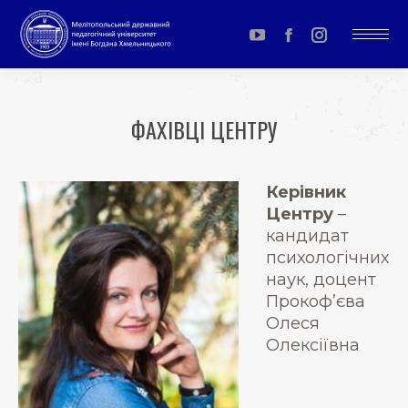
YouTube
Facebook
Instagram
page
page
page
opens
opens
opens
ФАХІВЦІ ЦЕНТРУ
in
in
in
You are here:
new
new
new
window
window
window
Керівник
Центру
–
кандидат
психологічних
наук, доцент
Прокоф’єва
Олеся
Олексіївна