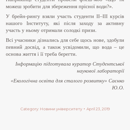
можеш зробити для збереження прісної води?».
У брейн-рингу взяли участь студенти
II
–
I
ІІ курсів
нашого Інституту, які після заходу за активну
участь у ньому отримали солодкі призи.
Всі учасники дізнались для себе щось нове, здобули
певний досвід, а також усвідомили, що вода – це
основа життя і її треба берегти.
Інформацію підготувала куратор Студентської
наукової лабораторії
«Екологічна освіта для сталого розвитку» Саєнко
Ю.О.
Category:
Новини університету
April 23, 2019