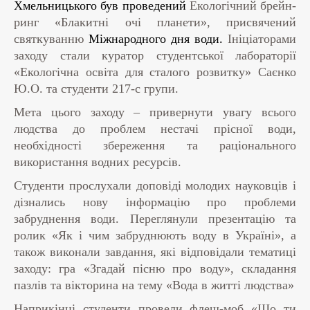
Хмельницького був проведений
Екологічний брейн-
ринг «Блакитні очі планети», присвячений
святкуванню
Міжнародного дня води.
Ініціаторами
заходу стали куратор студентської лабораторії
«Екологічна освіта для сталого розвитку» Саєнко
Ю.О. та студенти 217-с групи.
Мета цього заходу – привернути увагу всього
людства до проблем нестачі прісної води,
необхідності збереження та раціонального
використання водних ресурсів.
Студенти прослухали доповіді молодих науковців і
дізнались нову інформацію про проблеми
забруднення води. Переглянули презентацію та
ролик «Як і чим забруднюють воду в Україні», а
також виконали завдання, які відповідали тематиці
заходу: гра «Згадай пісню про воду», складання
пазлів та вікторина на тему «Вода в житті людства»
Наприкінці студенти провели флеш-моб «Що ти