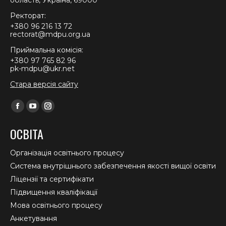
Ректорат:
+380 96 216 13 72
rectorat@mdpu.org.ua
Приймальна комісія:
+380 97 765 82 96
pk-mdpu@ukr.net
Стара версія сайту
Find us on:
Facebook
YouTube
Instagram
page
page
page
ОСВІТА
opens
opens
opens
in
in
in
Організація освітнього процесу
new
new
new
Система внутрішнього забезпечення якості вищої освіти
window
window
window
Ліцензії та сертифікати
Підвищення кваліфікації
Мова освітнього процесу
Анкетування