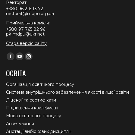
Ректорат:
+380 96 216 13 72
rectorat@mdpu.org.ua
Приймальна комісія:
+380 97 765 82 96
pk-mdpu@ukr.net
Стара версія сайту
Find us on:
Facebook
YouTube
Instagram
page
page
page
ОСВІТА
opens
opens
opens
in
in
in
Організація освітнього процесу
new
new
new
Система внутрішнього забезпечення якості вищої освіти
window
window
window
Ліцензії та сертифікати
Підвищення кваліфікації
Мова освітнього процесу
Анкетування
Анотації вибіркових дисциплін