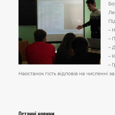
Бо
Ле
Пі
– 
– 
– 
– 
– 
Наостанок гість відповів на численні за
Останні новини