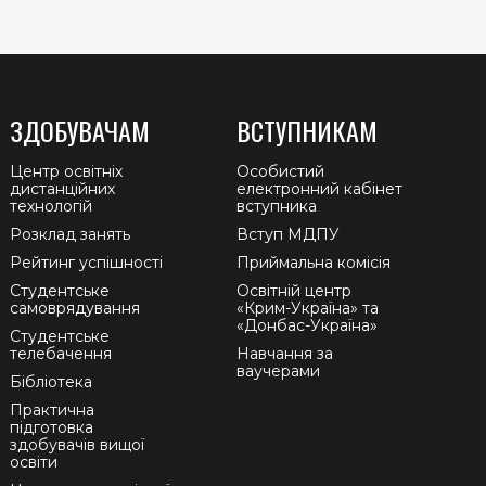
ЗДОБУВАЧАМ
ВСТУПНИКАМ
Центр освітніх
Особистий
дистанційних
електронний кабінет
технологій
вступника
Розклад занять
Вступ МДПУ
Рейтинг успішності
Приймальна комісія
Студентське
Освітній центр
самоврядування
«Крим-Україна» та
«Донбас-Україна»
Студентське
телебачення
Навчання за
ваучерами
Бібліотека
Практична
підготовка
здобувачів вищої
освіти