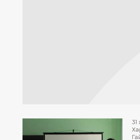
31
Ха
Га