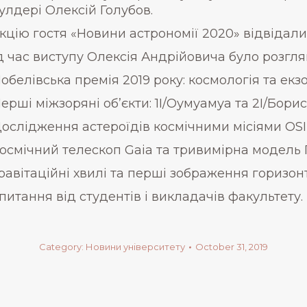
улдері Олексій Голубов.
кцію гостя «Новини астрономії 2020» відвідали 
д час виступу Олексія Андрійовича було розглян
Нобелівська премія 2019 року: космологія та екз
Перші міжзоряні об’єкти: 1I/Оумуамуа та 2I/Борис
Дослідження астероїдів космічними місіями OSIR
Космічний телескоп Gaia та тривимірна модель 
Гравітаційні хвилі та перші зображення горизонт
питання від студентів і викладачів факультету.
Category:
Новини університету
October 31, 2019