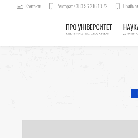
Контакти
Ректорат +380 96 216 13 72
Приймал
ПРО УНІВЕРСИТЕТ
НАУКА
керівництво, структура
діяльніс
Yo