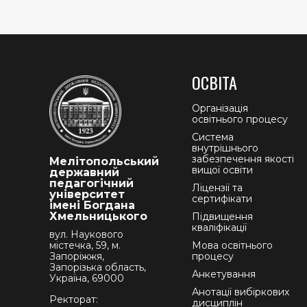
ОСВІТА
Організація
освітнього процесу
Система
внутрішнього
забезпечення якості
Мелітопольський
вищої освіти
державний
педагогічний
Ліцензії та
університет
сертифікати
імені Богдана
Хмельницького
Підвищення
кваліфікації
вул. Наукового
містечка, 59, м.
Мова освітнього
Запоріжжя,
процесу
Запорізька область,
Анкетування
Україна, 69000
Анотації вибіркових
Ректорат:
дисциплін