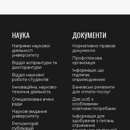
НАУКА
ДОКУМЕНТИ
Напрями наукової
Нормативно-правові
діяльності
документи
університету
Профспілкова
Відділ аспірантури та
організація
докторантури
Інформація, що
Відділ наукової
підлягає
роботи студентів
оприлюдненню
Інноваційна, науково-
Банківські реквізити
технічна діяльність
для оплати послуг
Спеціалізовані вчені
Для осіб з
ради
особливими
освітніми потребами
Наукові видання
університету
Інформація для
здобувачів з питань
Репозиторій
отримання
публікацій