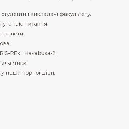
студенти і викладачі факультету.
уто такі питання:
опланети;
ова;
IS-REx i Hayabusa-2;
Галактики;
у подій чорної діри.