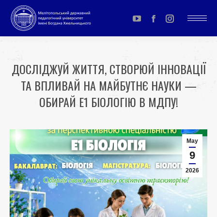
YouTube
Facebook
Instagram
page
page
page
opens
opens
opens
ДОСЛІДЖУЙ ЖИТТЯ, СТВОРЮЙ ІННОВАЦІЇ
in
in
in
ТА ВПЛИВАЙ НА МАЙБУТНЄ НАУКИ —
new
new
new
window
window
window
ОБИРАЙ E1 БІОЛОГІЮ В МДПУ!
You are here:
May
9
2026