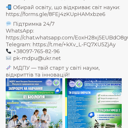
Обирай освіту, що відкриває світ науки:
https://forms.gle/8FEj4zKUpHAMxbze6
Підтримка 24/7
WhatsApp:
https://chat.whatsapp.com/EoxH28xj5EUBdO
Telegram: https://t.me/+kXv_L-FQ7XU5ZjAy
+38097-765-82-96
pk-mdpu@ukr.net
МДПУ — твій старт у світі науки,
відкриттів та інновацій!