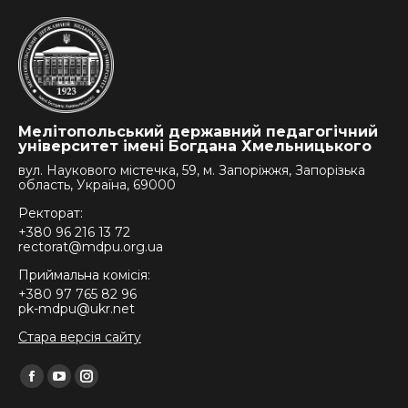
Мелітопольський державний педагогічний
університет імені Богдана Хмельницького
вул. Наукового містечка, 59, м. Запоріжжя, Запорізька
область, Україна, 69000
Ректорат:
+380 96 216 13 72
rectorat@mdpu.org.ua
Приймальна комісія:
+380 97 765 82 96
pk-mdpu@ukr.net
Стара версія сайту
Find us on:
Facebook
YouTube
Instagram