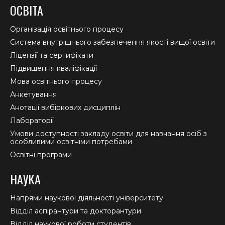
page
page
page
ОСВІТА
opens
opens
opens
in
in
in
Організація освітнього процесу
new
new
new
Система внутрішнього забезпечення якості вищої освіти
window
window
window
Ліцензії та сертифікати
Підвищення кваліфікації
Мова освітнього процесу
Анкетування
Анотації вибіркових дисциплін
Лабораторії
Умови доступності закладу освіти для навчання осіб з
особливими освітніми потребами
Освітні програми
НАУКА
Напрями наукової діяльності університету
Відділ аспірантури та докторантури
Відділ наукової роботи студентів