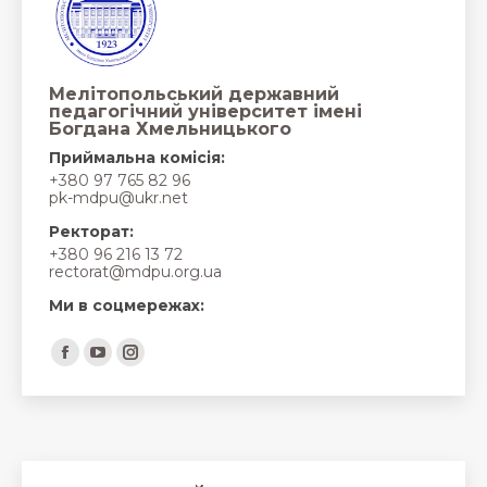
Мелітопольський державний
педагогічний університет імені
Богдана Хмельницького
Приймальна комісія:
+380 97 765 82 96
pk-mdpu@ukr.net
Ректорат:
+380 96 216 13 72
rectorat@mdpu.org.ua
Ми в соцмережах:
Find us on:
Facebook
YouTube
Instagram
page
page
page
opens
opens
opens
in
in
in
new
new
new