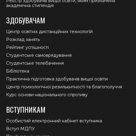
Реєстр здобувачів вищої освіти, яким призначена
академічна стипендія
ЗДОБУВАЧАМ
Центр освітніх дистанційних технологій
Розклад занять
Рейтинг успішності
Студентське самоврядування
Студентське телебачення
Бібліотека
Практична підготовка здобувачів вищої освіти
Центр психологічної резильєнтності та благополуччя
Курс основи національного спротиву
ВСТУПНИКАМ
Особистий електронний кабінет вступника
Вступ МДПУ