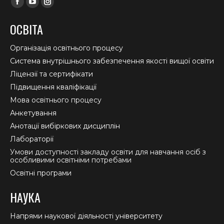
Facebook
YouTube
Instagram
page
page
page
ОСВІТА
opens
opens
opens
in
in
in
Організація освітнього процесу
new
new
new
Система внутрішнього забезпечення якості вищої освіти
window
window
window
Ліцензії та сертифікати
Підвищення кваліфікації
Мова освітнього процесу
Анкетування
Анотації вибіркових дисциплін
Лабораторії
Умови доступності закладу освіти для навчання осіб з
особливими освітніми потребами
Освітні програми
НАУКА
Напрями наукової діяльності університету