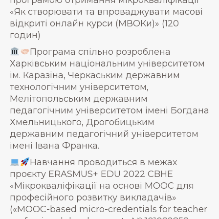
програмою отримання мікрокваліфікації
«Як створювати та впроваджувати масові
відкриті онлайн курси (МВОКи)» (120
годин)
Програма спільно розроблена
Харківським національним університетом
ім. Каразіна, Черкаським державним
технологічним університетом,
Мелітопольським державним
педагогічним університетом імені Богдана
Хмельницького, Дрогобицьким
державним педагогічний університетом
імені Івана Франка.
Навчання проводиться в межах
проєкту ERASMUS+ EDU 2022 CBHE
«Мікрокваліфікації на основі MООС для
професійного розвитку викладачів»
(«MOOC-based micro-credentials for teacher