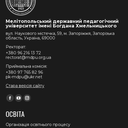
Мелітопольський державний педагогічний
університет імені Богдана Хмельницького
вул. Наукового містечка, 59, м. Запоріжжя, Запорізька
область, Україна, 69000
Ректорат:
+380 96 216 13 72
rectorat@mdpu.org.ua
Приймальна комісія:
+380 97 765 82 96
pk-mdpu@ukr.net
Стара версія сайту
Find us on:
Facebook
YouTube
Instagram
page
page
page
ОСВІТА
opens
opens
opens
in
in
in
Організація освітнього процесу