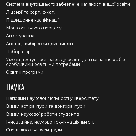
new
new
new
Система внутрішнього забезпечення якості вищої освіти
window
window
window
Ліцензії та сертифікати
Підвищення кваліфікації
Мова освітнього процесу
Анкетування
Анотації вибіркових дисциплін
Лабораторії
Умови доступності закладу освіти для навчання осіб з
особливими освітніми потребами
Освітні програми
НАУКА
Напрями наукової діяльності університету
Відділ аспірантури та докторантури
Відділ наукової роботи студентів
Інноваційна, науково-технічна діяльність
Спеціалізовані вчені ради