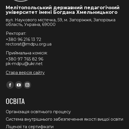
Мелітопольський державний педагогічний
університет імені Богдана Хмельницького
вул. Наукового містечка, 59, м. Запоріжжя, Запорізька
область, Україна, 69000
Ректорат:
+380 96 216 13 72
rectorat@mdpu.org.ua
Приймальна комісія:
+380 97 765 82 96
pk-mdpu@ukr.net
Стара версія сайту
Find us on:
Facebook
YouTube
Instagram
page
page
page
ОСВІТА
opens
opens
opens
in
in
in
Організація освітнього процесу
new
new
new
Система внутрішнього забезпечення якості вищої освіти
window
window
window
Ліцензії та сертифікати